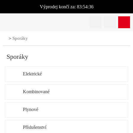
Výprodej
končí za:
83:54:36
>
Sporáky
Sporáky
Elektrické
Kombinované
Plynové
Příslušenství