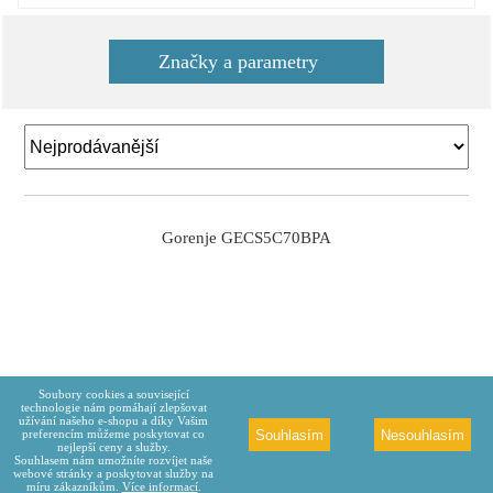
Značky a parametry
Gorenje GECS5C70BPA
Soubory cookies a související
technologie nám pomáhají zlepšovat
užívání našeho e-shopu a díky Vašim
Souhlasím
Nesouhlasím
preferencím můžeme poskytovat co
nejlepší ceny a služby.
Souhlasem nám umožníte rozvíjet naše
webové stránky a poskytovat služby na
míru zákazníkům.
Více informací
.