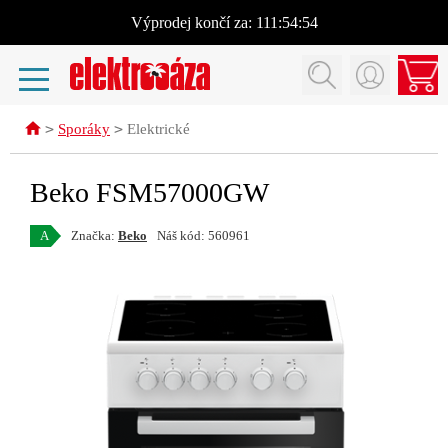
Výprodej
končí za:
111:54:54
>
>
Sporáky
Elektrické
Beko FSM57000GW
A
Značka:
Beko
Náš kód: 560961