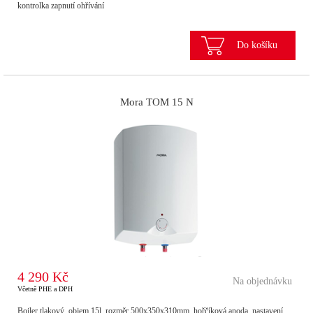
kontrolka zapnutí ohřívání
Do košíku
Mora TOM 15 N
4 290 Kč
Na objednávku
Včetně PHE a DPH
Bojler tlakový, objem 15l, rozměr 500x350x310mm, hořčíková anoda, nastavení