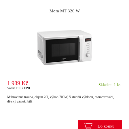
Mora MT 320 W
1 989 Kč
Skladem 1 ks
Včetně PHE a DPH
Mikrovlnná trouba, objem 20l, výkon 700W, 5 stupňů výklonu, rozmrazování,
dětský zámek, bílá
Do košíku