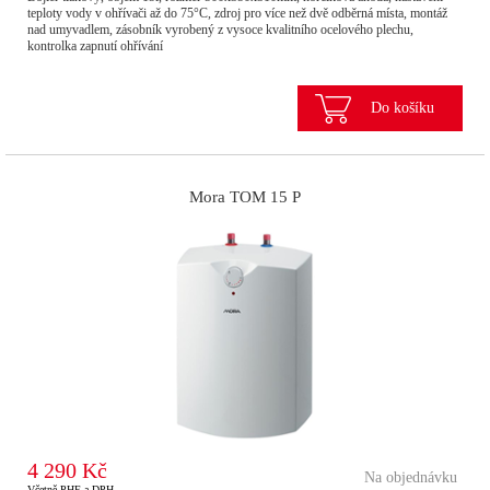
teploty vody v ohřívači až do 75°C, zdroj pro více než dvě odběrná místa, montáž
nad umyvadlem, zásobník vyrobený z vysoce kvalitního ocelového plechu,
kontrolka zapnutí ohřívání
Do košíku
Mora TOM 15 P
4 290 Kč
Na objednávku
Včetně PHE a DPH