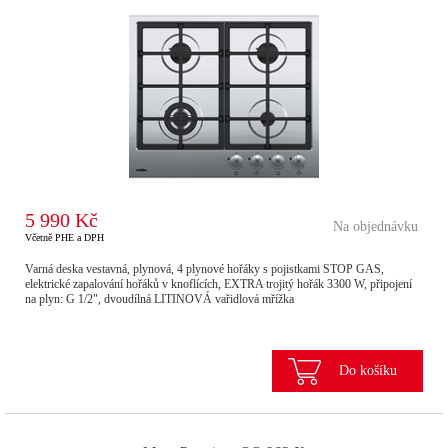
5 990 Kč
Na objednávku
Včetně PHE a DPH
Varná deska vestavná, plynová, 4 plynové hořáky s pojistkami STOP GAS,
elektrické zapalování hořáků v knoflících, EXTRA trojitý hořák 3300 W, připojení
na plyn: G 1/2", dvoudílná LITINOVÁ vařidlová mřížka
Do košíku