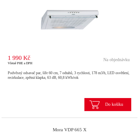
1 990 Kč
Na objednávku
Včetně PHE a DPH
Podvěsný odsavač par, šíře 60 cm, 7 odtahů, 3 rychlosti, 178 m3/h, LED osvětlení,
recirkulace, zpětná klapka, 63 dB, 60,8 kWh/rok
Do košíku
Mora VDP 665 X