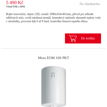
5 490 Kč
Na objednávku
Včetně PHE a DPH
Bojler konvenční, objem 120l, rozměr 1090x454x461mm, přívod pro několik
odběrných míst, svislá nástěnná montáž, bimetalový teploměr ukazatele teploty vody
v zásobníku, provozní tlak 6 až 9 barů, kontrolka činnosti topného tělesa
Do košíku
Mora EOM 100 PKT