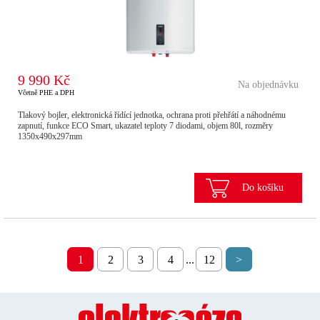
9 990 Kč
Na objednávku
Včetně PHE a DPH
Tlakový bojler, elektronická řídící jednotka, ochrana proti přehřátí a náhodnému
zapnutí, funkce ECO Smart, ukazatel teploty 7 diodami, objem 80l, rozměry
1350x490x297mm
Do košíku
1
2
3
4
...
12
>