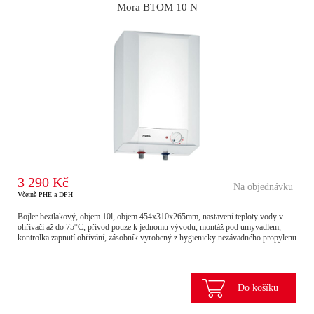
Mora BTOM 10 N
3 290 Kč
Na objednávku
Včetně PHE a DPH
Bojler beztlakový, objem 10l, objem 454x310x265mm, nastavení teploty vody v
ohřívači až do 75°C, přívod pouze k jednomu vývodu, montáž pod umyvadlem,
kontrolka zapnutí ohřívání, zásobník vyrobený z hygienicky nezávadného propylenu
Do košíku