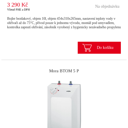
3 290 Kč
Na objednávku
Včetně PHE a DPH
Bojler beztlakový, objem 10l, objem 454x310x265mm, nastavení teploty vody v
ohřívači až do 75°C, přívod pouze k jednomu vývodu, montáž pod umyvadlem,
kontrolka zapnutí ohřívání, zásobník vyrobený z hygienicky nezávadného propylenu
Do košíku
Mora BTOM 5 P