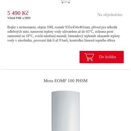
5 490 Kč
Na objednávku
Včetně PHE a DPH
Bojler s termostatem, objem 100l, rozměr 935x454x461mm, přívod pro několik
odběrných míst, nastavení teploty vody uživatelem až do 65°C, ochrana proti
zamrznutí na 10°C, svislá nástěnná montáž, bimetalový teploměr ukazatele teploty
vody v zásobníku, provozní tlak 6 až 9 barů, kontrolka činnosti topného tělesa
Do košíku
Mora EOMF 100 PHSM