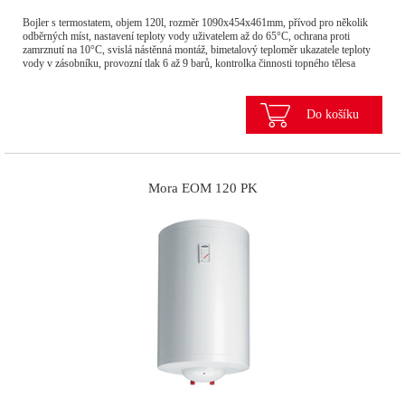
Bojler s termostatem, objem 120l, rozměr 1090x454x461mm, přívod pro několik
odběrných míst, nastavení teploty vody uživatelem až do 65°C, ochrana proti
zamrznutí na 10°C, svislá nástěnná montáž, bimetalový teploměr ukazatele teploty
vody v zásobníku, provozní tlak 6 až 9 barů, kontrolka činnosti topného tělesa
Do košíku
Mora EOM 120 PK