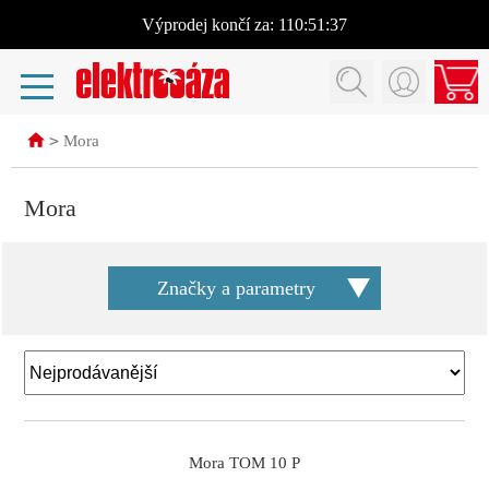
Výprodej
končí za:
110:51:36
>
Mora
Mora
Značky a parametry
Mora TOM 10 P