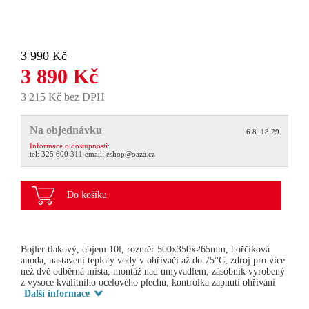
3 990 Kč
3 890 Kč
3 215 Kč bez DPH
Na objednávku
6.8. 18:29
Informace o dostupnosti:
tel:
325 600 311
email:
eshop@oaza.cz
Do košíku
Bojler tlakový, objem 10l, rozměr 500x350x265mm, hořčíková
anoda, nastavení teploty vody v ohřívači až do 75°C, zdroj pro více
než dvě odběrná místa, montáž nad umyvadlem, zásobník vyrobený
z vysoce kvalitního ocelového plechu, kontrolka zapnutí ohřívání
Další informace