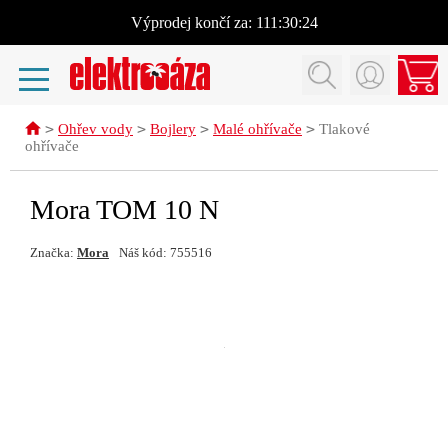
Výprodej
končí za:
111:30:24
>
>
>
>
Ohřev vody
Bojlery
Malé ohřívače
Tlakové
ohřívače
Mora TOM 10 N
Značka:
Mora
Náš kód: 755516