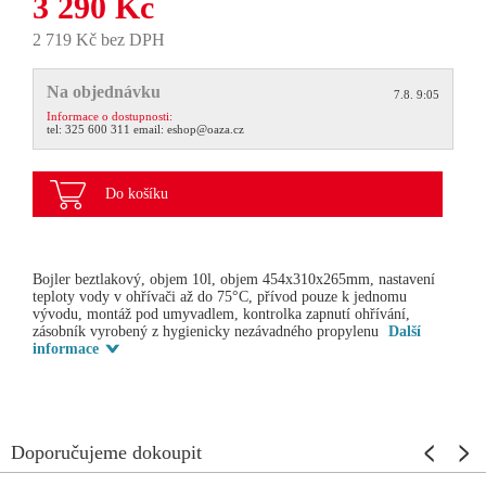
3 290 Kč
2 719 Kč bez DPH
Na objednávku
7.8. 9:05
Informace o dostupnosti:
tel:
325 600 311
email:
eshop@oaza.cz
Do košíku
Bojler beztlakový, objem 10l, objem 454x310x265mm, nastavení
teploty vody v ohřívači až do 75°C, přívod pouze k jednomu
vývodu, montáž pod umyvadlem, kontrolka zapnutí ohřívání,
zásobník vyrobený z hygienicky nezávadného propylenu
Další
informace
Doporučujeme dokoupit