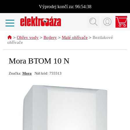
Výprodej
končí za:
96:54:38
>
>
>
>
Ohřev vody
Bojlery
Malé ohřívače
Beztlakové
ohřívače
Mora BTOM 10 N
Značka:
Mora
Náš kód: 755513