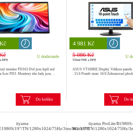
 Kč
 Kč
8 777 Kč
4 981 Kč
 Kč
5 086 Kč
U dodavatele
U do
 a DPH
Včetně PHE a DPH
sný monitor PD163 Dvě jsou lepší než
ASUS VT169HE Displej: Velikost panelu (
da Acer PD3. Monitory této řady jsou …
: 15.6 Poměr stran: 16:9 Zobrazovací plo
Do košíku
Do k
iiyama
iiyama ProLite/B1980S-
/E1980S/19"/TN/1280x1024/75Hz/3ms/Black/3R
W1/19"/TN/1280x1024/75Hz/3m