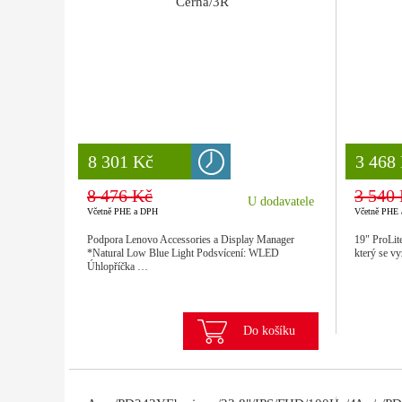
Černá/3R
8 777 Kč
8 301 Kč
8 777
3 468
8 476 Kč
3 540
U dodavatele
Včetně PHE a DPH
Včetně PHE
Podpora Lenovo Accessories a Display Manager
19" ProLit
*Natural Low Blue Light Podsvícení: WLED
který se v
Úhlopříčka …
Do košíku