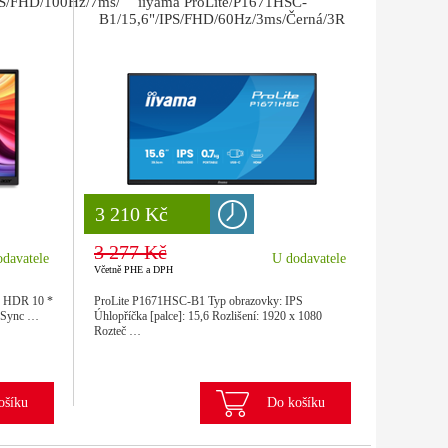
S/FHD/100Hz/7ms/
iiyama ProLite/P1671HSC-
B1/15,6"/IPS/FHD/60Hz/3ms/Černá/3R
8 777 Kč
3 210 Kč
3 277 Kč
davatele
U dodavatele
Včetně PHE a DPH
* HDR 10 *
ProLite P1671HSC-B1 Typ obrazovky: IPS
veSync …
Úhlopříčka [palce]: 15,6 Rozlišení: 1920 x 1080
Rozteč …
ošíku
Do košíku