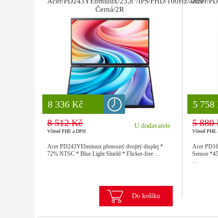
Acer/PD243YEbmiuux/23,8"/IPS/FHD/100Hz/4ms/
Acer/PD
Černá/2R
8 777 Kč
8 336 Kč
8 777
5 758
8 512 Kč
5 880
U dodavatele
Včetně PHE a DPH
Včetně PHE
Acer PD243YEbmiuux přenosný dvojitý displej *
Acer PD163
72% NTSC * Blue Light Shield * Flicker-free …
Sensor *4
…
Do košíku