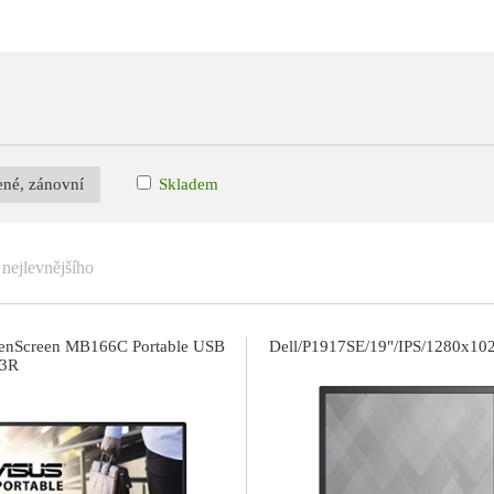
ené, zánovní
Skladem
nejlevnějšího
nScreen MB166C Portable USB
Dell/P1917SE/19"/IPS/1280x1
/3R