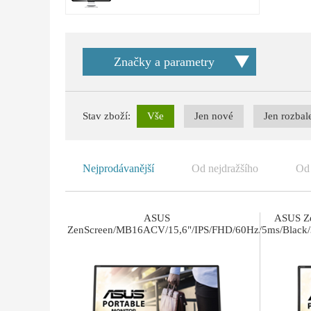
Značky a parametry
Stav zboží:
Vše
Jen nové
Jen rozbal
Nejprodávanější
Od nejdražšího
Od 
ASUS
ASUS Ze
ZenScreen/MB16ACV/15,6"/IPS/FHD/60Hz/5ms/Black