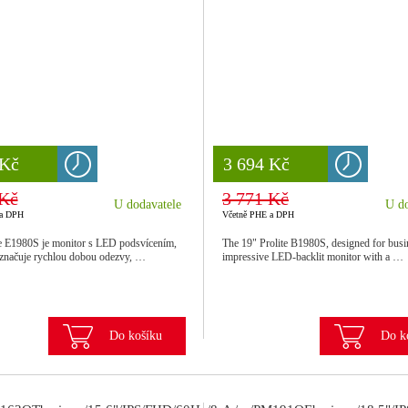
 Kč
 Kč
8 777 Kč
3 694 Kč
 Kč
3 771 Kč
U dodavatele
U do
 a DPH
Včetně PHE a DPH
e E1980S je monitor s LED podsvícením,
The 19" Prolite B1980S, designed for busin
yznačuje rychlou dobou odezvy, …
impressive LED-backlit monitor with a …
Do košíku
Do k