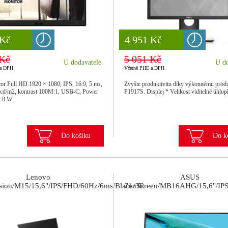
 Kč
 Kč
8 777 Kč
4 951 Kč
 Kč
5 051 Kč
U dodavatele
U do
 a DPH
Včetně PHE a DPH
r Full HD 1920 × 1080, IPS, 16:9, 5 ms,
Zvyšte produktivitu díky výkonnému prod
cd/m2, kontrast 100M:1, USB-C, Power
P1917S. Displej * Velikost viditelné úhlo
ž 8 W
Do košíku
Do k
Lenovo
ASUS
sion/M15/15,6"/IPS/FHD/60Hz/6ms/Black/3R
ZenScreen/MB16AHG/15,6"/IPS