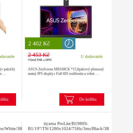
8 777 Kč
2 402 Kč
2 453 Kč
davatele
U dodavatele
Včetně PHE a DPH
v palcích)
ASUS ZenScreen MB169CK *15,6palcový přenosný
cha …
matný IPS displej s Full HD rozlišením a velmi …
ošíku
Do košíku
iiyama ProLite/B1980S-
s/White/3R
B1/19"/TN/1280x1024/75Hz/3ms/Black/3R