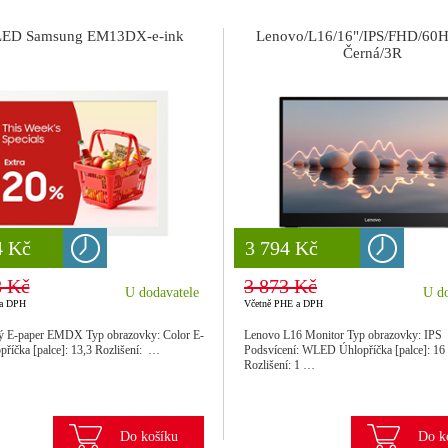
LED Samsung EM13DX-e-ink
Lenovo/L16/16"/IPS/FHD/60H
Černá/3R
 Kč
4 Kč
8 777 Kč
3 794 Kč
8 Kč
3 873 Kč
U dodavatele
U do
 a DPH
Včetně PHE a DPH
ný E-paper EMDX Typ obrazovky: Color E-
Lenovo L16 Monitor Typ obrazovky: IPS
příčka [palce]: 13,3 Rozlišení: …
Podsvícení: WLED Úhlopříčka [palce]: 16
Rozlišení: 1 …
Do košíku
Do k