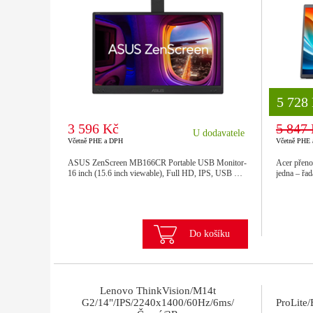
8 777
5 728
3 596 Kč
5 847
U dodavatele
Včetně PHE a DPH
Včetně PHE
ASUS ZenScreen MB166CR Portable USB Monitor-
Acer přeno
16 inch (15.6 inch viewable), Full HD, IPS, USB …
jedna – řa
Do košíku
Lenovo ThinkVision/M14t
G2/14"/IPS/2240x1400/60Hz/6ms/
ProLite