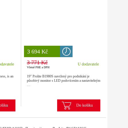
8 777 Kč
3 694 Kč
3 771 Kč
davatele
U dodavatele
Včetně PHE a DPH
ess, is an
19" Prolite B1980S navržený pro podnikání je
působivý monitor s LED podsvícením a nastavitelným
…
ošíku
Do košíku