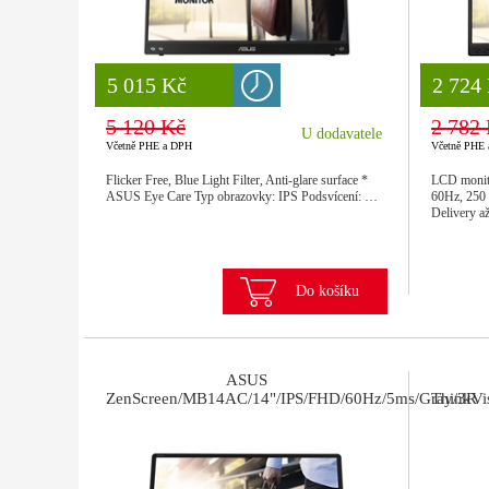
8 777 Kč
5 015 Kč
8 777
2 724
5 120 Kč
2 782
U dodavatele
Včetně PHE a DPH
Včetně PHE
Flicker Free, Blue Light Filter, Anti-glare surface *
LCD monito
ASUS Eye Care Typ obrazovky: IPS Podsvícení: …
60Hz, 250 
Delivery a
Do košíku
ASUS
ZenScreen/MB14AC/14"/IPS/FHD/60Hz/5ms/Gray/3R
ThinkVi