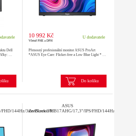
10 992 Kč
davatele
U dodavatele
Včetně PHE a DPH
uktu Dell
Přenosný profesionální monitor ASUS ProArt
příčky: …
*ASUS Eye Care: Flicker-free a Low Blue Light * …
ošíku
Do košíku
ASUS
/FHD/144Hz/3ms/Black/3R
ZenScreen/MB17AHG/17,3"/IPS/FHD/144Hz/5ms/Black