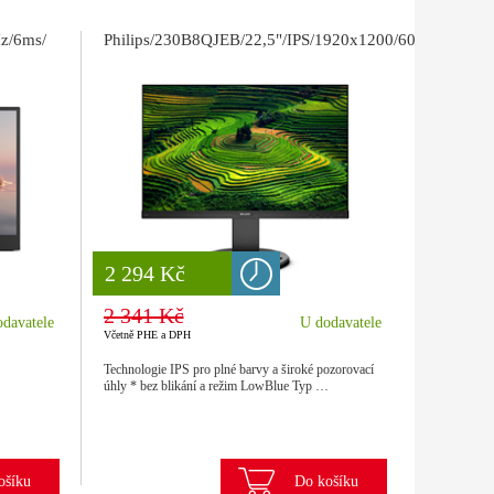
z/6ms/
Philips/230B8QJEB/22,5"/IPS/1920x1200/60Hz/5ms/Bl
8 777 Kč
2 294 Kč
2 341 Kč
davatele
U dodavatele
Včetně PHE a DPH
Technologie IPS pro plné barvy a široké pozorovací
úhly * bez blikání a režim LowBlue Typ …
ošíku
Do košíku