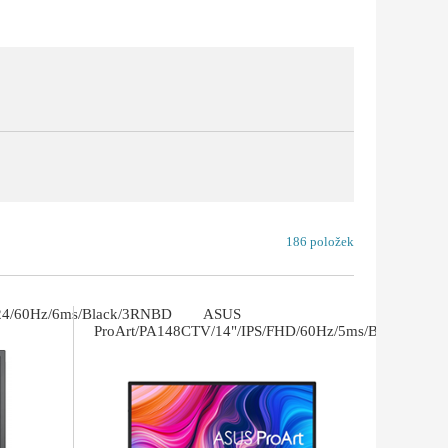
186 položek
024/60Hz/6ms/Black/3RNBD
ASUS
ProArt/PA148CTV/14"/IPS/FHD/60Hz/5ms/Black/3R