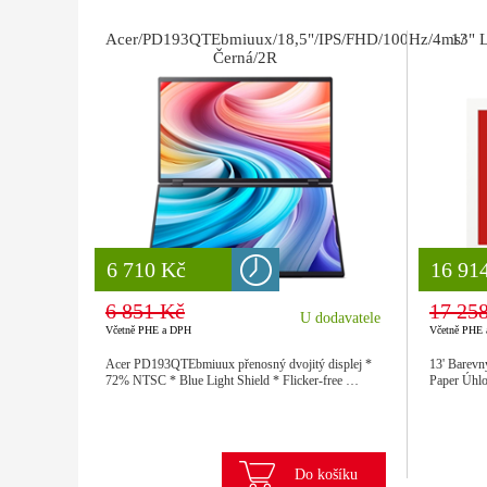
Acer/PD193QTEbmiuux/18,5"/IPS/FHD/100Hz/4ms/
13" 
Černá/2R
8 777 Kč
6 710 Kč
8 777
16 91
6 851 Kč
17 25
U dodavatele
Včetně PHE a DPH
Včetně PHE
Acer PD193QTEbmiuux přenosný dvojitý displej *
13' Barev
72% NTSC * Blue Light Shield * Flicker-free …
Paper Úhlo
Do košíku