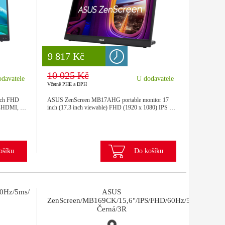
8 777 Kč
9 817 Kč
10 025 Kč
davatele
U dodavatele
Včetně PHE a DPH
inch FHD
ASUS ZenScreen MB17AHG portable monitor 17
ni-HDMI, …
inch (17.3 inch viewable) FHD (1920 x 1080) IPS …
ošíku
Do košíku
0Hz/5ms/
ASUS
ZenScreen/MB169CK/15,6"/IPS/FHD/60Hz/5ms/
Černá/3R