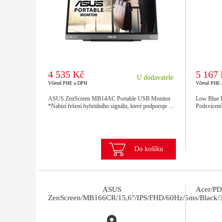
4 535 Kč
5 167
U dodavatele
Včetně PHE a DPH
Včetně PHE
ASUS ZenScreen MB14AC Portable USB Monitor
Low Blue L
*Nabízí řešení hybridního signálu, které podporuje …
Podsvícení
Do košíku
ASUS
Acer/PD
ZenScreen/MB166CR/15,6"/IPS/FHD/60Hz/5ms/Black/