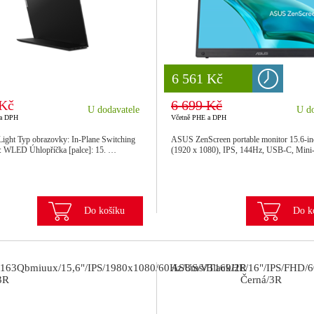
8 777 Kč
6 561 Kč
 Kč
6 699 Kč
U dodavatele
U do
 a DPH
Včetně PHE a DPH
ight Typ obrazovky: In-Plane Switching
ASUS ZenScreen portable monitor 15.6-
: WLED Úhlopříčka [palce]: 15. …
(1920 x 1080), IPS, 144Hz, USB-C, Mi
Do košíku
Do k
163Qbmiuux/15,6"/IPS/1980x1080/60Hz/8ms/Black/2R
ASUS/VT169HE/16"/IPS/FHD/6
3R
Černá/3R