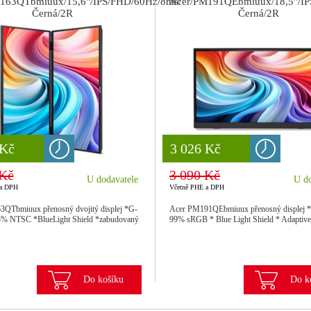
163QTbmiuux/15,6"/IPS/FHD/60Hz/8ms/
Acer/PM191QEbmiuux/18,5"/IP
Černá/2R
Černá/2R
 Kč
 Kč
8 777 Kč
3 026 Kč
 Kč
3 090 Kč
U dodavatele
U do
 a DPH
Včetně PHE a DPH
QTbmiuux přenosný dvojitý displej *G-
Acer PM191QEbmiuux přenosný displej 
5% NTSC *BlueLight Shield *zabudovaný
99% sRGB * Blue Light Shield * Adapti
Do košíku
Do k