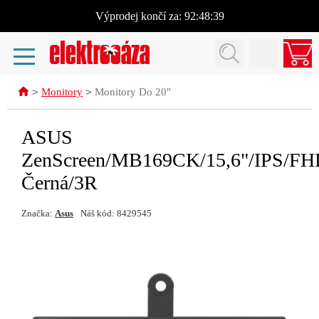
Výprodej
končí za:
92:48:38
>
>
Monitory
Monitory Do 20"
ASUS
ZenScreen/MB169CK/15,6"/IPS/FH
Černá/3R
Značka:
Asus
Náš kód: 8429545