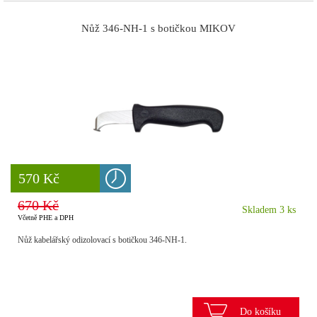
Nůž 346-NH-1 s botičkou MIKOV
8 777 Kč
570 Kč
670 Kč
Skladem 3 ks
Včetně PHE a DPH
Nůž kabelářský odizolovací s botičkou 346-NH-1.
Do košíku