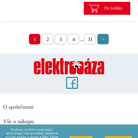
Do košíku
1
2
3
4
...
31
>
O společnosti
Vše o nákupu
Soubory cookies a související
technologie nám pomáhají zlepšovat
Naše oddělení
užívání našeho e-shopu a díky Vašim