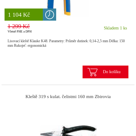
8 777 Kč
1 104 Kč
1 299 Kč
Skladem 1 ks
Včetně PHE a DPH
Lisovací kleště Klauke K48. Parametry: Průměr dutinek: 0,14-2,5 mm Délka: 150
mm Rukojeť: ergonomická
Do košíku
Kleště 319 s kulat. čelistmi 160 mm Zbirovia