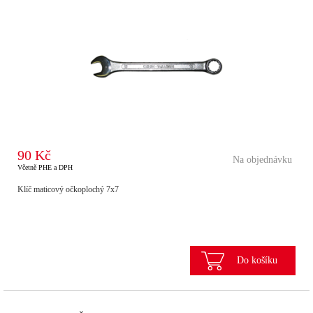
90 Kč
Na objednávku
Včetně PHE a DPH
Klíč maticový očkoplochý 7x7
Do košíku