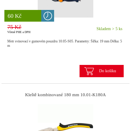
8 777 Kč
60 Kč
75 Kč
Skladem > 5 ks
Včetně PHE a DPH
Metr svinovací v gumovém pouzdru 10.05-S05. Parametry: Šířka: 19 mm Délka: 5
m
Do košíku
Kleště kombinované 180 mm 10.01-K180A