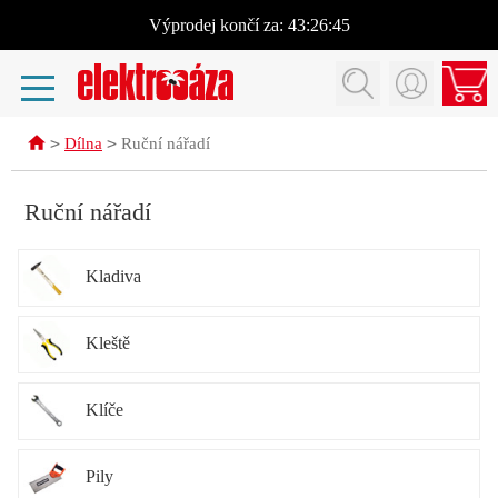
Výprodej
končí za:
43:26:45
>
>
Dílna
Ruční nářadí
Ruční nářadí
Kladiva
Kleště
Klíče
Pily