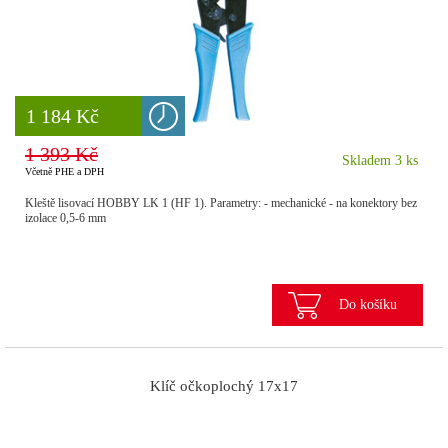
8 777 Kč
1 184 Kč
1 393 Kč
Skladem 3 ks
Včetně PHE a DPH
Kleště lisovací HOBBY LK 1 (HF 1). Parametry: - mechanické - na konektory bez
izolace 0,5-6 mm
Do košíku
Klíč očkoplochý 17x17