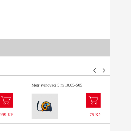
Metr svinovací 5 m 10.05-S05
Stanle
 999 Kč
75 Kč