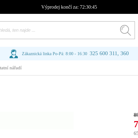
Výprodej
končí za:
72:30:44
325 600 311, 360
Zákaznická linka Po-Pá: 8:00 - 16:30
tatní nářadí
8
6