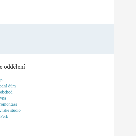
e oddělení
op
odní dům
oobchod
ovna
romontáže
ňské studio
tPerk