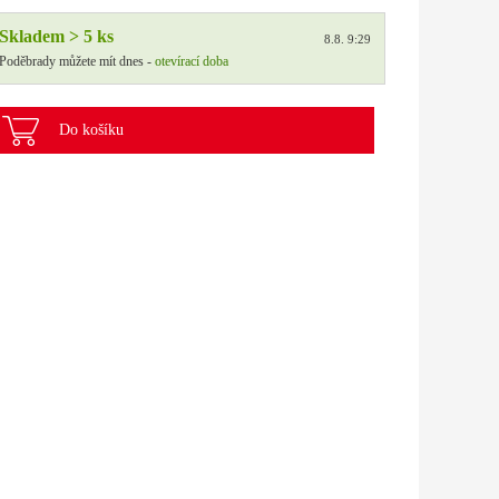
Skladem > 5 ks
8.8. 9:29
Poděbrady můžete mít dnes -
otevírací doba
Do košíku