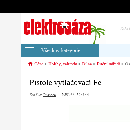
Všechny kategorie
>
>
>
>
Oáza
Hobby, zahrada
Dílna
Ruční nářadí
Os
Pistole vytlačovací Fe
Značka:
Proteco
Náš kód: 524644