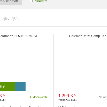
ené, zánovní
Skladem
nejlevnějšího
ieldmann FDZN 5030-AL
Coleman Mini Camp Tab
 Kč
 Kč
 Kč
1 299 Kč
U dodavatele
Na ob
 a DPH
Včetně PHE a DPH