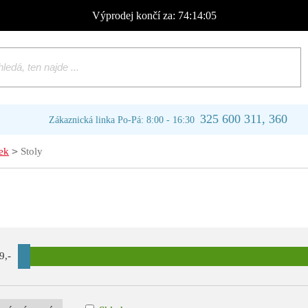
Výprodej
končí za:
74:14:05
325 600 311, 360
Zákaznická linka Po-Pá: 8:00 - 16:30
>
ek
Stoly
9
,-