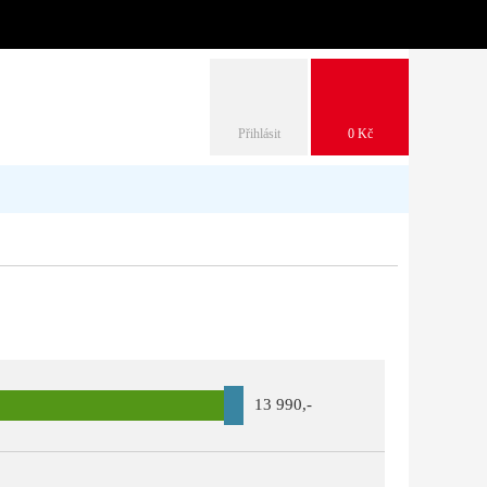
Přihlásit
0 Kč
13 990
,-