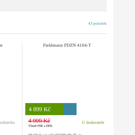
43 položek
le
Fieldmann FDZN 4104-T
8 777 Kč
4 899 Kč
4 999 Kč
jednávku
U dodavatele
Včetně PHE a DPH