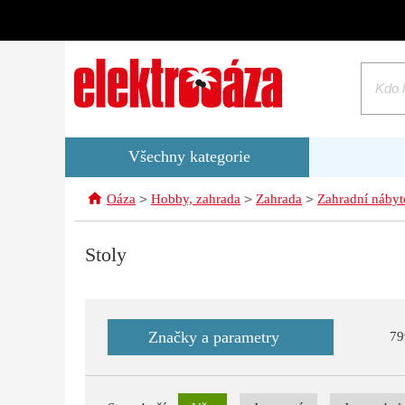
Všechny kategorie
>
>
>
Oáza
Hobby, zahrada
Zahrada
Zahradní nábyt
Stoly
Značky a parametry
79