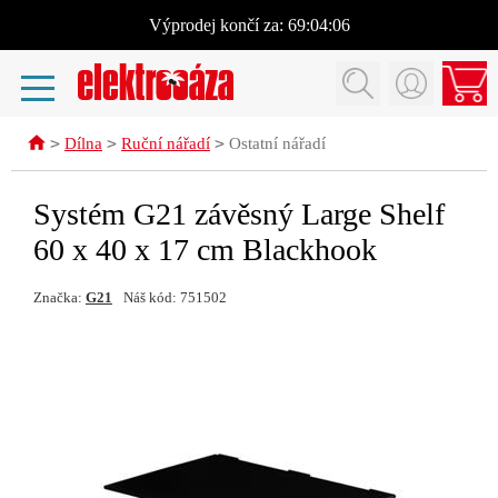
Výprodej
končí za:
69:04:05
>
>
>
Dílna
Ruční nářadí
Ostatní nářadí
Systém G21 závěsný Large Shelf
60 x 40 x 17 cm Blackhook
Značka:
G21
Náš kód: 751502