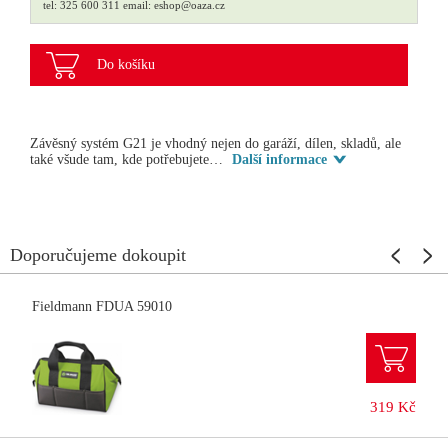
tel:
325 600 311
email:
eshop@oaza.cz
Do košíku
Závěsný systém G21 je vhodný nejen do garáží, dílen, skladů, ale
také všude tam, kde potřebujete…
Další informace
Doporučujeme dokoupit
Fieldmann FDUA 59010
319 Kč