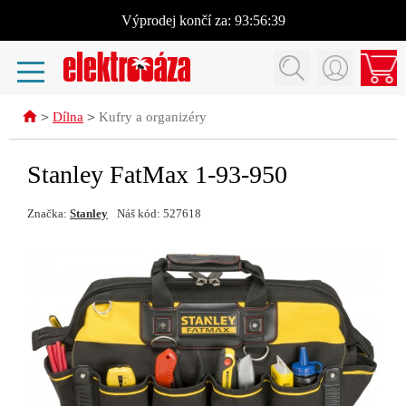
Výprodej
končí za:
93:56:38
>
>
Dílna
Kufry a organizéry
Stanley FatMax 1-93-950
Značka:
Stanley
Náš kód: 527618