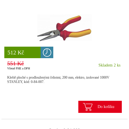
8 777 Kč
512 Kč
551 Kč
Skladem 2 ks
Včetně PHE a DPH
Kleště ploché s prodlouženými čelistmi, 200 mm, elektro, izolované 1000V
STANLEY, kód: 0-84-007.
Do košíku