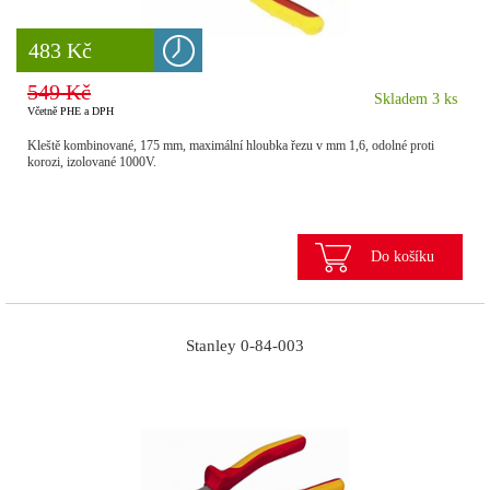
8 777 Kč
483 Kč
549 Kč
Skladem 3 ks
Včetně PHE a DPH
Kleště kombinované, 175 mm, maximální hloubka řezu v mm 1,6, odolné proti
korozi, izolované 1000V.
Do košíku
Stanley 0-84-003