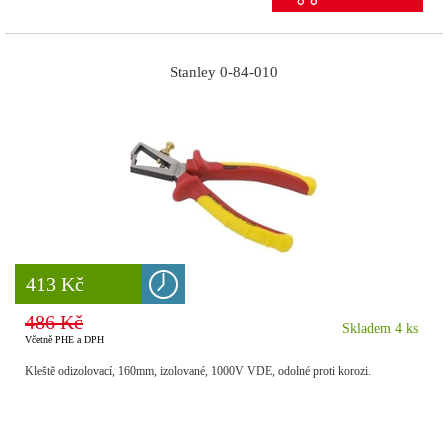
Stanley 0-84-010
8 777 Kč
413 Kč
486 Kč
Skladem 4 ks
Včetně PHE a DPH
Kleště odizolovací, 160mm, izolované, 1000V VDE, odolné proti korozi.