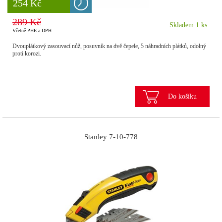
8 777 Kč
254 Kč
289 Kč
Skladem 1 ks
Včetně PHE a DPH
Dvouplátkový zasouvací nůž, posuvník na dvě čepele, 5 náhradních plátků, odolný
proti korozi.
Do košíku
Stanley 7-10-778