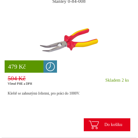
Stanley 0-84-008
8 777 Kč
479 Kč
504 Kč
Skladem 2 ks
Včetně PHE a DPH
Kleště se zahnutými čelistmi, pro práci do 1000V.
Do košíku