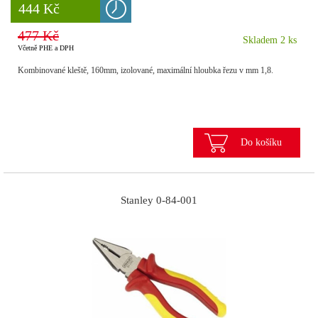
8 777 Kč
444 Kč
477 Kč
Skladem 2 ks
Včetně PHE a DPH
Kombinované kleště, 160mm, izolované, maximální hloubka řezu v mm 1,8.
Do košíku
Stanley 0-84-001