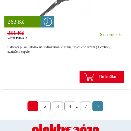
8 777 Kč
263 Kč
351 Kč
Skladem 5 ks
Včetně PHE a DPH
Skládací pilka FatMax na sádrokarton, 8 zubů, urychlené řezání (3 vrcholy),
uzamčení čepele
Do košíku
1
2
3
4
...
7
>