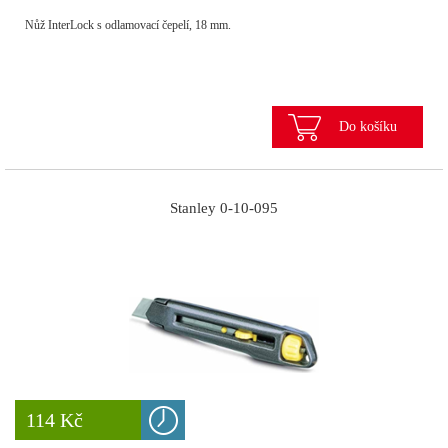
Nůž InterLock s odlamovací čepelí, 18 mm.
Do košíku
Stanley 0-10-095
8 777 Kč
114 Kč