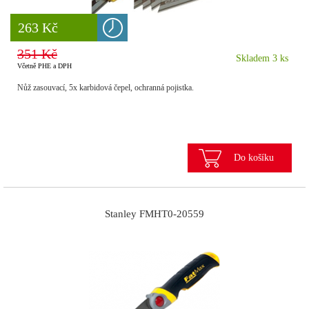
8 777 Kč
263 Kč
351 Kč
Skladem 3 ks
Včetně PHE a DPH
Nůž zasouvací, 5x karbidová čepel, ochranná pojistka.
Do košíku
Stanley FMHT0-20559