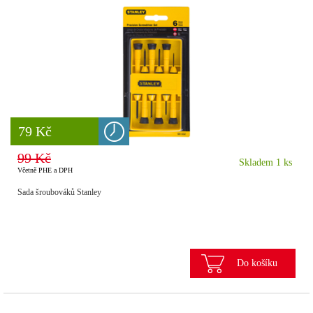
8 777 Kč
79 Kč
99 Kč
Skladem 1 ks
Včetně PHE a DPH
Sada šroubováků Stanley
Do košíku