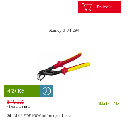
Do košíku
Stanley 0-84-294
8 777 Kč
459 Kč
540 Kč
Skladem 2 ks
Včetně PHE a DPH
Siko kleště, VDE 1000V, odolnost proti korozi.