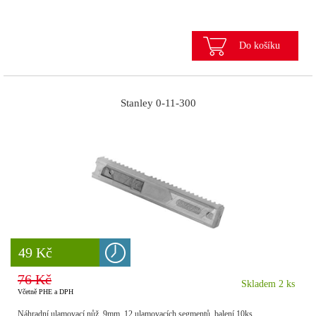
Do košíku
Stanley 0-11-300
8 777 Kč
49 Kč
76 Kč
Skladem 2 ks
Včetně PHE a DPH
Náhradní ulamovací nůž, 9mm, 12 ulamovacích segmentů, balení 10ks.