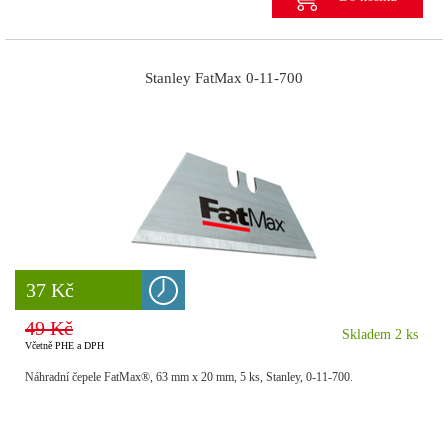
Stanley FatMax 0-11-700
8 777 Kč
37 Kč
49 Kč
Skladem 2 ks
Včetně PHE a DPH
Náhradní čepele FatMax®, 63 mm x 20 mm, 5 ks, Stanley, 0-11-700.