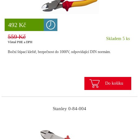
8 777 Kč
492 Kč
559 Kč
Skladem 5 ks
Včetně PHE a DPH
Boční štípací kleště, bezpečnost do 1000V, odpovídající DIN normám.
Do košíku
Stanley 0-84-004