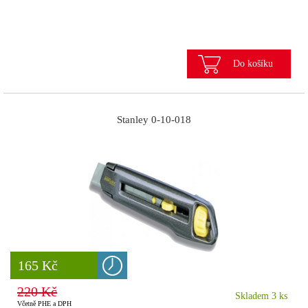
Do košíku
Stanley 0-10-018
8 777 Kč
165 Kč
220 Kč
Skladem 3 ks
Včetně PHE a DPH