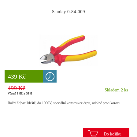
Stanley 0-84-009
8 777 Kč
439 Kč
499 Kč
Skladem 2 ks
Včetně PHE a DPH
Boční štípací kleště, do 1000V, speciální konstrukce čepu, odolné proti korozi.
Do košíku