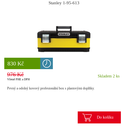
Stanley 1-95-613
8 777 Kč
830 Kč
976 Kč
Skladem 2 ks
Včetně PHE a DPH
Pevný a odolný kovový profesionální box s plastovými doplňky.
Do košíku