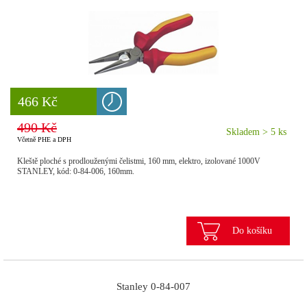
8 777 Kč
466 Kč
490 Kč
Skladem > 5 ks
Včetně PHE a DPH
Kleště ploché s prodlouženými čelistmi, 160 mm, elektro, izolované 1000V
STANLEY, kód: 0-84-006, 160mm.
Do košíku
Stanley 0-84-007