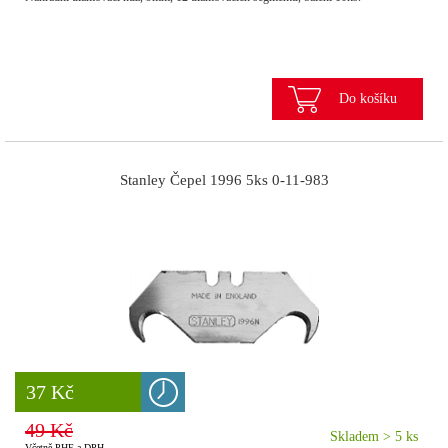
Do košíku
Stanley Čepel 1996 5ks 0-11-983
8 777 Kč
37 Kč
49 Kč
Skladem > 5 ks
Včetně PHE a DPH