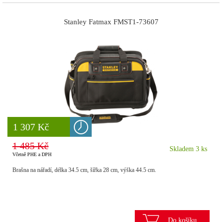
Stanley Fatmax FMST1-73607
8 777 Kč
1 307 Kč
1 485 Kč
Skladem 3 ks
Včetně PHE a DPH
Brašna na nářadí, délka 34.5 cm, šířka 28 cm, výška 44.5 cm.
Do košíku