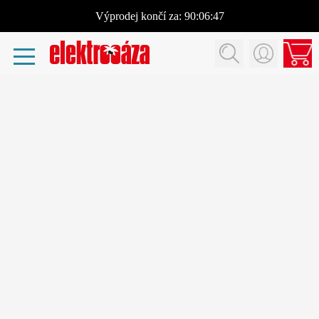
Výprodej
končí za:
90:06:47