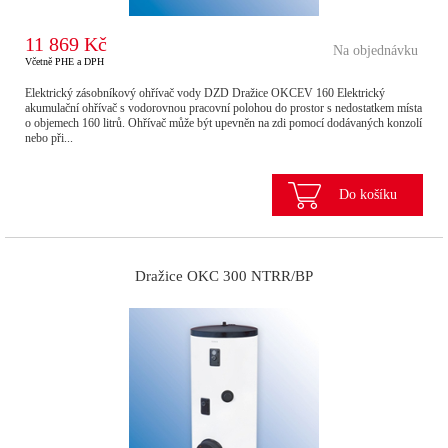
11 869 Kč
Na objednávku
Včetně PHE a DPH
Elektrický zásobníkový ohřívač vody DZD Dražice OKCEV 160 Elektrický
akumulační ohřívač s vodorovnou pracovní polohou do prostor s nedostatkem místa
o objemech 160 litrů. Ohřívač může být upevněn na zdi pomocí dodávaných konzolí
nebo při...
Do košíku
Dražice OKC 300 NTRR/BP