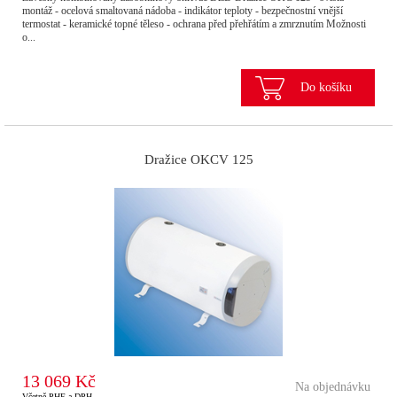
montáž - ocelová smaltovaná nádoba - indikátor teploty - bezpečnostní vnější
termostat - keramické topné těleso - ochrana před přehřátím a zmrznutím Možnosti
o...
Do košíku
Dražice OKCV 125
13 069 Kč
Na objednávku
Včetně PHE a DPH