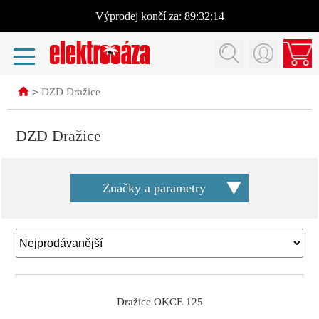
Výprodej
končí za:
89:32:13
>
DZD Dražice
DZD Dražice
Značky a parametry
Dražice OKCE 125