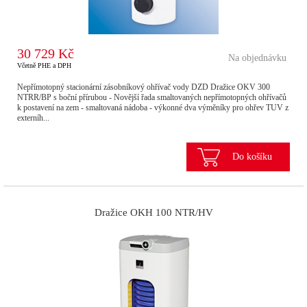
30 729 Kč
Na objednávku
Včetně PHE a DPH
Nepřímotopný stacionární zásobníkový ohřívač vody DZD Dražice OKV 300
NTRR/BP s boční přírubou - Novější řada smaltovaných nepřímotopných ohřívačů
k postavení na zem - smaltovaná nádoba - výkonné dva výměníky pro ohřev TUV z
externíh...
Do košíku
Dražice OKH 100 NTR/HV