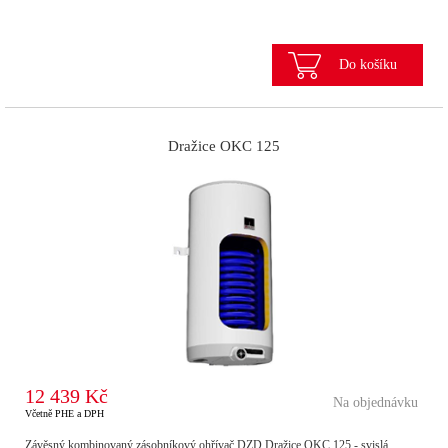
Do košíku
Dražice OKC 125
12 439 Kč
Na objednávku
Včetně PHE a DPH
Závěsný kombinovaný zásobníkový ohřívač DZD Dražice OKC 125 - svislá