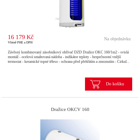
16 179 Kč
Na objednávku
Včetně PHE a DPH
Závěsný kombinovaný zásobníkový ohřívač DZD Dražice OKC 160/1m2 - svislá
montáž - ocelová smaltovaná nádoba - indikátor teploty - bezpečnostní vnější
termostat - keramické topné těleso - ochrana před přehřátím a zmrznutím - Cirkul...
Do košíku
Dražice OKCV 160