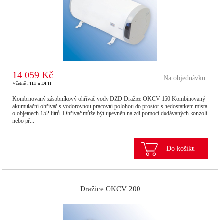
14 059 Kč
Na objednávku
Včetně PHE a DPH
Kombinovaný zásobníkový ohřívač vody DZD Dražice OKCV 160 Kombinovaný
akumulační ohřívač s vodorovnou pracovní polohou do prostor s nedostatkem místa
o objemech 152 litrů. Ohřívač může být upevněn na zdi pomocí dodávaných konzolí
nebo př...
Do košíku
Dražice OKCV 200