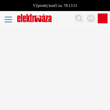
Výprodej
končí za:
78:13:51