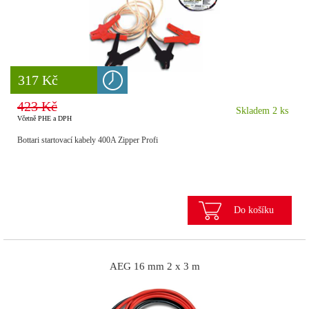
8 777 Kč
317 Kč
423 Kč
Skladem 2 ks
Včetně PHE a DPH
Bottari startovací kabely 400A Zipper Profi
Do košíku
AEG 16 mm 2 x 3 m