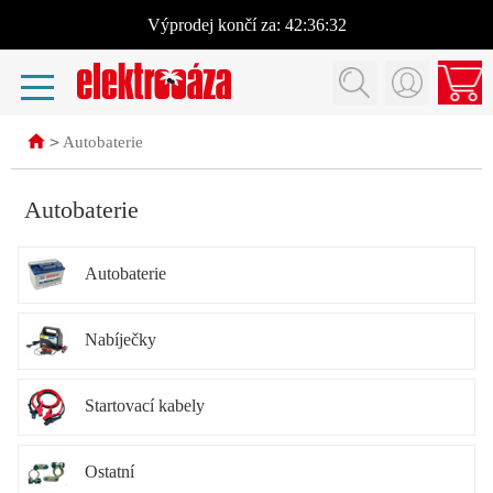
Výprodej
končí za:
42:36:32
>
Autobaterie
Autobaterie
Autobaterie
Nabíječky
Startovací kabely
Ostatní