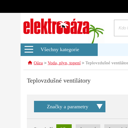
Všechny kategorie
>
>
Oáza
Voda, plyn, topení
Teplovzdušné ventiláto
Teplovzdušné ventilátory
Značky a parametry