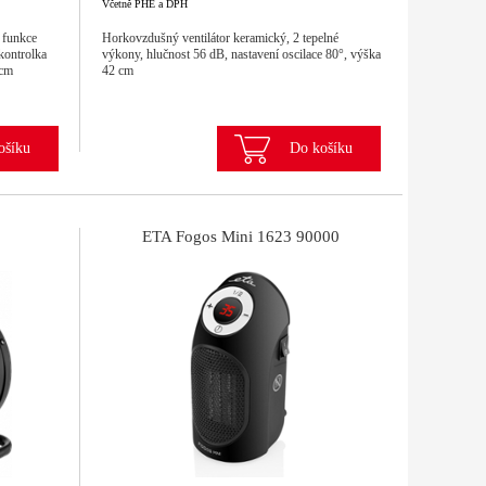
Včetně PHE a DPH
 funkce
Horkovzdušný ventilátor keramický, 2 tepelné
kontrolka
výkony, hlučnost 56 dB, nastavení oscilace 80°, výška
 cm
42 cm
ošíku
Do košíku
ETA Fogos Mini 1623 90000