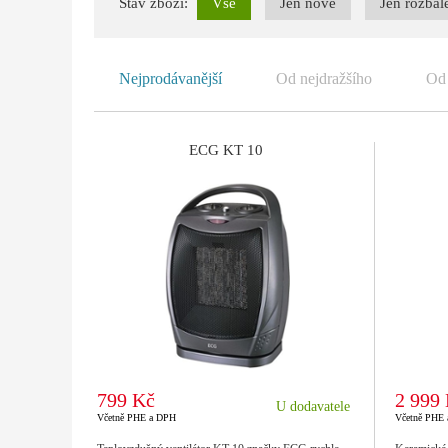
Stav zboží:
Vše
Jen nové
Jen rozbal
Nejprodávanější
Od nejdražšího
Od 
ECG KT 10
799 Kč
2 999
U dodavatele
Včetně PHE a DPH
Včetně PHE