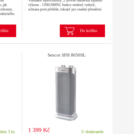
nta
Ventilátor teplovzdušný, 2 úrovně nastavení topného
, jak
výkonu - 1200/2000W, funkce studený vzduch,
 výkonný,
ochrana proti přehřátí, rukojeť pro snadné přenášení
praktického
ošíku
Do košíku
Sencor SFH 8050SL
1 399 Kč
dem 3 ks
U dodavatele