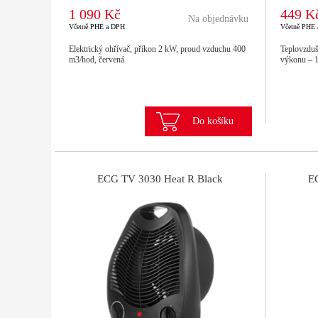
1 090 Kč
449 K
Na objednávku
Včetně PHE a DPH
Včetně PHE
Elektrický ohřívač, příkon 2 kW, proud vzduchu 400
Teplovzduš
m3/hod, červená
výkonu – 1
Do košíku
ECG TV 3030 Heat R Black
E