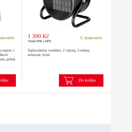
1 390 Kč
davatele
U dodavatele
Včetně PHE a DPH
u topení: 1
Teplovzdušný ventilátor, 2 výkony, 3 režimy,
álkové
termostat, černá
utí, průtok
ošíku
Do košíku