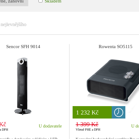
ené, zánovní
Skladem
nejlevnějšího
Sencor SFH 9014
Rowenta SO5115
8 777 Kč
1 232 Kč
 Kč
1 399 Kč
U dodavatele
U do
 a DPH
Včetně PHE a DPH