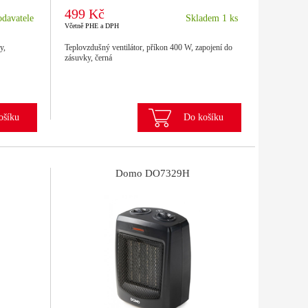
499 Kč
davatele
Skladem 1 ks
Včetně PHE a DPH
y,
Teplovzdušný ventilátor, příkon 400 W, zapojení do
zásuvky, černá
ošíku
Do košíku
Domo DO7329H