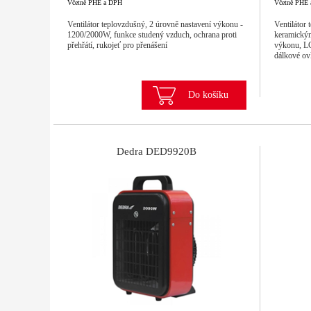
Včetně PHE a DPH
Včetně PHE
Ventilátor teplovzdušný, 2 úrovně nastavení výkonu -
Ventilátor 
1200/2000W, funkce studený vzduch, ochrana proti
keramickým
přehřátí, rukojeť pro přenášení
výkonu, LCD
dálkové ov
Do košíku
Dedra DED9920B