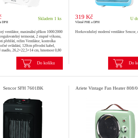
č
319 Kč
Skladem 1 ks
U do
 a DPH
Včetně PHE a DPH
ný ventilátor, maximální příkon 1000/2000
Horkovzdušný moderní ventilátor Sencor,
regulovatelný termostat, 2 stupně výkonu,
oti přehřátí, režim Ventilátor, kontrolka
točné ovládání, 120cm přívodní kabel,
é madlo, 26,2×22,5×14 cm, hmotnost 0,80
Do košíku
Do k
Sencor SFH 7601BK
Ariete Vintage Fan Heater 808/0