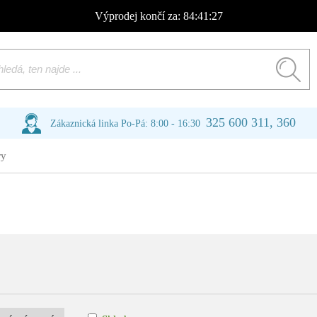
Výprodej
končí za:
84:41:27
325 600 311, 360
Zákaznická linka Po-Pá: 8:00 - 16:30
ry