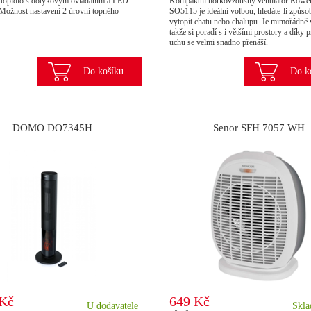
topidlo s dotykovým ovládáním a LED
Kompaktní horkovzdušný ventilátor Rowe
 Možnost nastavení 2 úrovní topného
SO5115 je ideální volbou, hledáte-li způsob
vytopit chatu nebo chalupu. Je mimořádně
takže si poradí s i většími prostory a díky 
uchu se velmi snadno přenáší.
Do košíku
Do k
DOMO DO7345H
Senor SFH 7057 WH
 Kč
649 Kč
U dodavatele
Skla