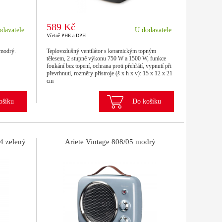
589 Kč
davatele
U dodavatele
Včetně PHE a DPH
 modrý.
Teplovzdušný ventilátor s keramickým topným
tělesem, 2 stupně výkonu 750 W a 1500 W, funkce
foukání bez topení, ochrana proti přehřátí, vypnutí při
převrhnutí, rozměry přístroje (š x h x v): 15 x 12 x 21
cm
ošíku
Do košíku
4 zelený
Ariete Vintage 808/05 modrý