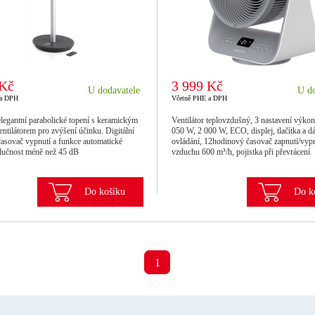
 Kč
3 999 Kč
U dodavatele
U do
 a DPH
Včetně PHE a DPH
elegantní parabolické topení s keramickým
Ventilátor teplovzdušný, 3 nastavení výkon
entilátorem pro zvýšení účinku. Digitální
050 W, 2 000 W, ECO, displej, tlačítka a d
časovač vypnutí a funkce automatické
ovládání, 12hodinový časovač zapnutí/vypn
Hlučnost méně než 45 dB
vzduchu 600 m³/h, pojistka při převrácení
Do košíku
Do k
1