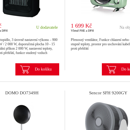
č
1 699 Kč
U dodavatele
Na ob
 a DPH
Včetně PHE a DPH
topidlo, 3 úrovně nastavení výkonu – 900
Přenosný ventilátor, Funkce chlazení nebo 
W / 2 000 W, doporučená plocha 10 - 15
stupně teploty, prostor pro uschování kabel
lní příkon 2 000 W, nastavení teploty,
proti přehřátí
ti přehřátí, funkce studený vzduch
Do košíku
Do k
DOMO DO7349H
Sencor SFH 9200GY