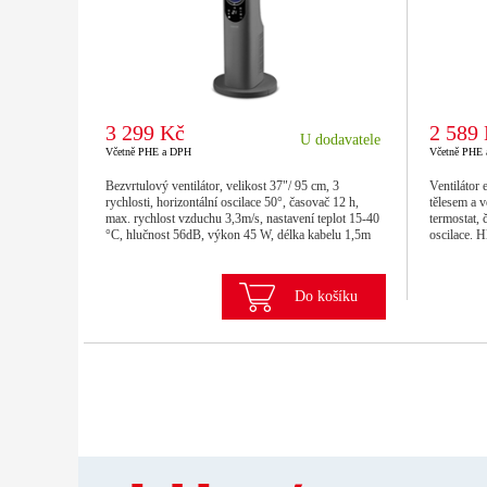
3 299 Kč
2 589
U dodavatele
Včetně PHE a DPH
Včetně PHE
Bezvrtulový ventilátor, velikost 37"/ 95 cm, 3
Ventilátor 
rychlosti, horizontální oscilace 50°, časovač 12 h,
tělesem a v
max. rychlost vzduchu 3,3m/s, nastavení teplot 15-40
termostat, 
°C, hlučnost 56dB, výkon 45 W, délka kabelu 1,5m
oscilace. 
Do košíku