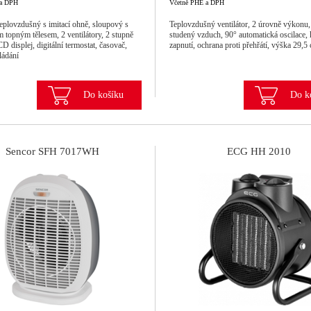
 a DPH
Včetně PHE a DPH
teplovzdušný s imitací ohně, sloupový s
Teplovzdušný ventilátor, 2 úrovně výkonu,
 topným tělesem, 2 ventilátory, 2 stupně
studený vzduch, 90° automatická oscilace, 
 displej, digitální termostat, časovač,
zapnutí, ochrana proti přehřátí, výška 29,5
ládání
Do košíku
Do k
Sencor SFH 7017WH
ECG HH 2010