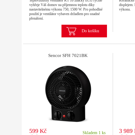
Teplovzdušný ventilátor KT 10 značky ECG rychle
Keramické 
vyhřeje Váš domov na příjemnou teplotu díky
displejem.
nastavitelnému výkonu 750, 1500 W. Pro pohodlné
výkonu.
použití je ventilátor vybaven držadlem pro snadné
přenášení.
Do košíku
Sencor SFH 7021BK
599 Kč
3 989
Skladem 1 ks