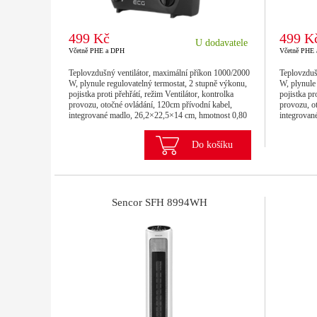
499 Kč
499 K
U dodavatele
Včetně PHE a DPH
Včetně PHE
Teplovzdušný ventilátor, maximální příkon 1000/2000
Teplovzduš
W, plynule regulovatelný termostat, 2 stupně výkonu,
W, plynule 
pojistka proti přehřátí, režim Ventilátor, kontrolka
pojistka pr
provozu, otočné ovládání, 120cm přívodní kabel,
provozu, o
integrované madlo, 26,2×22,5×14 cm, hmotnost 0,80
integrovan
kg
kg
Do košíku
Sencor SFH 8994WH