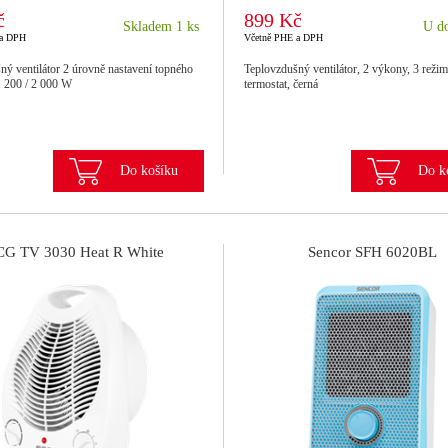
č
899 Kč
Skladem 1 ks
U do
 a DPH
Včetně PHE a DPH
ný ventilátor 2 úrovně nastavení topného
Teplovzdušný ventilátor, 2 výkony, 3 režim
 200 / 2 000 W
termostat, černá
Do košíku
Do k
CG TV 3030 Heat R White
Sencor SFH 6020BL