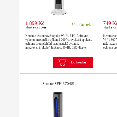
1 899 Kč
749 K
U dodavatele
Včetně PHE a DPH
Včetně PHE
Keramické sloupové topidlo Wi-Fi, PTC, 3 úrovně
Keramické 
výkonu, maximální výkon 2 200 W, ovládání aplikací,
W / 1 300 
ochrana proti přehřátí, automatické vypnutí,
m2, maximá
integrovaná rukojeť, hlučnost 50 dB, LED displej
ochrana pro
Do košíku
Sencor SFH 3704SL