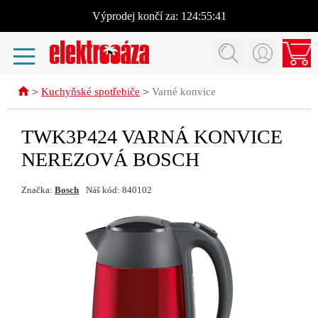
Výprodej
končí za:
124:55:41
>
>
Kuchyňské spotřebiče
Varné konvice
TWK3P424 VARNÁ KONVICE
NEREZOVÁ BOSCH
Značka:
Bosch
Náš kód: 840102