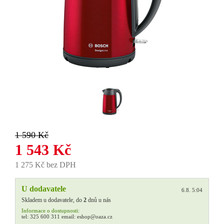
1 590 Kč
1 543 Kč
1 275 Kč bez DPH
U dodavatele
6.8. 5:04
Skladem u dodavatele, do
2
dnů u nás
Informace o dostupnosti:
tel:
325 600 311
email:
eshop@oaza.cz