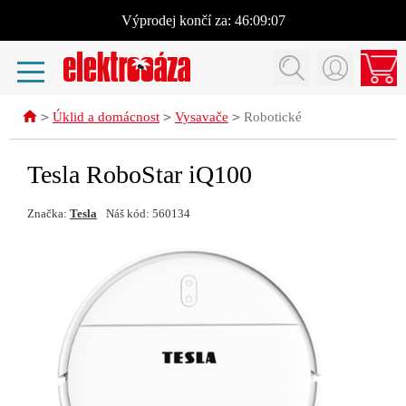
Výprodej
končí za:
46:09:07
>
>
>
Úklid a domácnost
Vysavače
Robotické
Tesla RoboStar iQ100
Značka:
Tesla
Náš kód: 560134