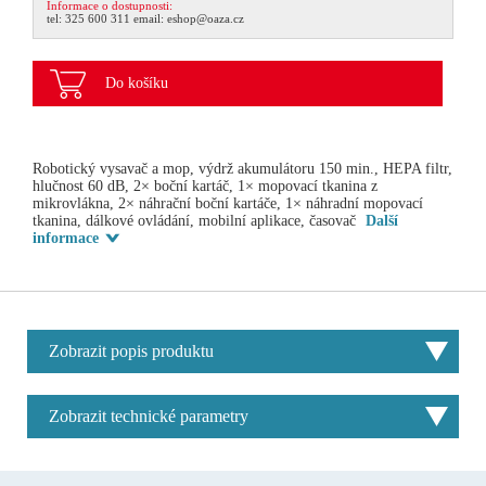
Informace o dostupnosti:
tel:
325 600 311
email:
eshop@oaza.cz
Do košíku
Robotický vysavač a mop, výdrž akumulátoru 150 min., HEPA filtr,
hlučnost 60 dB, 2× boční kartáč, 1× mopovací tkanina z
mikrovlákna, 2× náhrační boční kartáče, 1× náhradní mopovací
tkanina, dálkové ovládání, mobilní aplikace, časovač
Další
informace
Zobrazit popis produktu
Zobrazit technické parametry