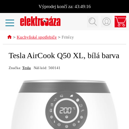
Výprodej
končí za:
43:49:16
>
>
Kuchyňské spotřebiče
Fritézy
Tesla AirCook Q50 XL, bílá barva
Značka:
Tesla
Náš kód: 560141