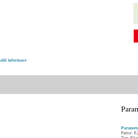
alší informace
Param
Paramet
Patice:
E
Typ:
Klas