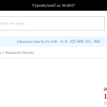
Výprodej
končí za:
94:48:07
325 600 311, 360
Zákaznická linka Po-Pá: 8:00 - 16:30
>
y
Standardní žárovky
2
1