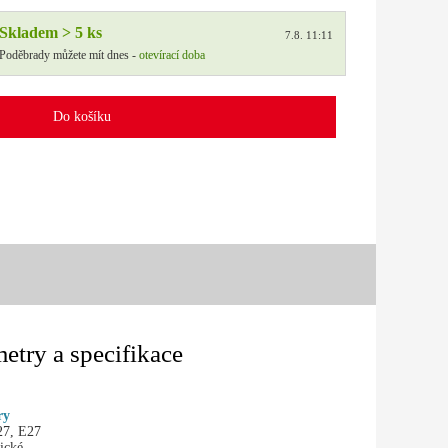
Skladem > 5 ks
7.8. 11:11
Poděbrady můžete mít dnes -
otevírací doba
Do košíku
etry a specifikace
ry
27, E27
ické