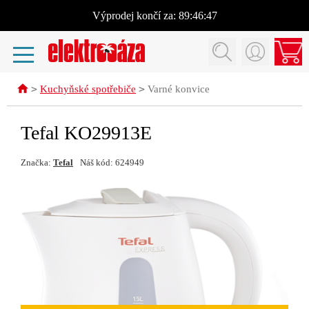
Výprodej
končí za:
89:46:46
>
>
Kuchyňské spotřebiče
Varné konvice
Tefal KO29913E
Značka:
Tefal
Náš kód: 624949