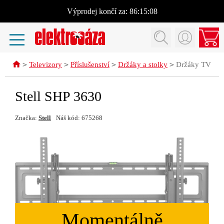
Výprodej
končí za:
86:15:08
>
>
>
>
Televizory
Příslušenství
Držáky a stolky
Držáky TV
Stell SHP 3630
Značka:
Stell
Náš kód: 675268