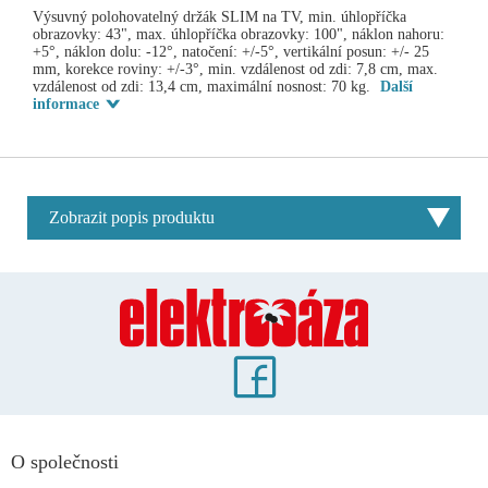
Výsuvný polohovatelný držák SLIM na TV, min. úhlopříčka
obrazovky: 43", max. úhlopříčka obrazovky: 100", náklon nahoru:
+5°, náklon dolu: -12°, natočení: +/-5°, vertikální posun: +/- 25
mm, korekce roviny: +/-3°, min. vzdálenost od zdi: 7,8 cm, max.
vzdálenost od zdi: 13,4 cm, maximální nosnost: 70 kg.
Další
informace
Zobrazit popis produktu
O společnosti