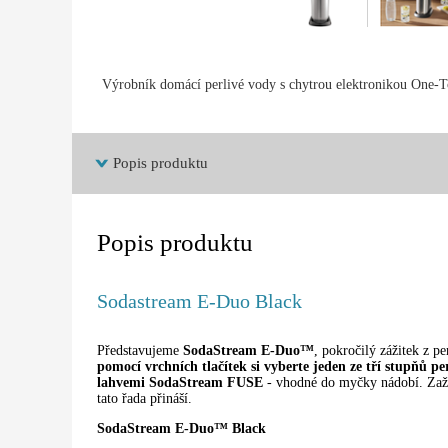
Výrobník domácí perlivé vody s chytrou elektronikou One-To
Popis produktu
Popis produktu
Sodastream E-Duo Black
Představujeme
SodaStream E-Duo™
, pokročilý zážitek z p
pomocí vrchních tlačítek si vyberte jeden ze tří stupňů per
lahvemi SodaStream FUSE
- vhodné do myčky nádobí. Zažij
tato řada přináší.
SodaStream E-Duo™ Black