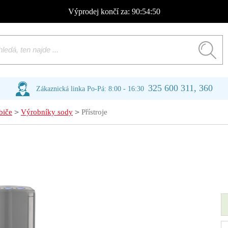
Výprodej
končí za:
90:54:50
325 600 311, 360
Zákaznická linka Po-Pá: 8:00 - 16:30
>
>
biče
Výrobníky sody
Přístroje