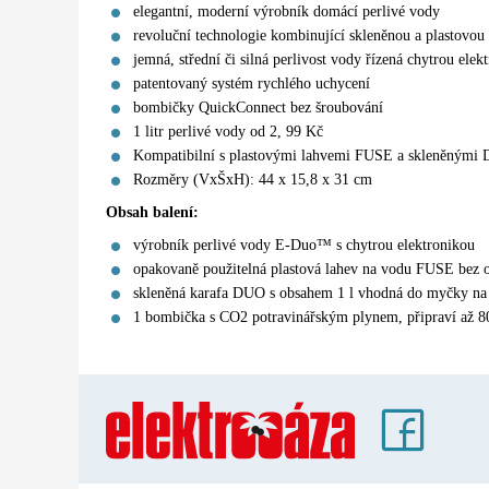
elegantní, moderní výrobník domácí perlivé vody
revoluční technologie kombinující skleněnou a plastovou
jemná, střední či silná perlivost vody řízená chytrou elek
patentovaný systém rychlého uchycení
bombičky QuickConnect bez šroubování
1 litr perlivé vody od 2, 99 Kč
Kompatibilní s plastovými lahvemi FUSE a skleněnými
Rozměry (VxŠxH): 44 x 15,8 x 31 cm
Obsah balení:
výrobník perlivé vody E-Duo™ s chytrou elektronikou
opakovaně použitelná plastová lahev na vodu FUSE bez
skleněná karafa DUO s obsahem 1 l vhodná do myčky na
1 bombička s CO2 potravinářským plynem, připraví až 8