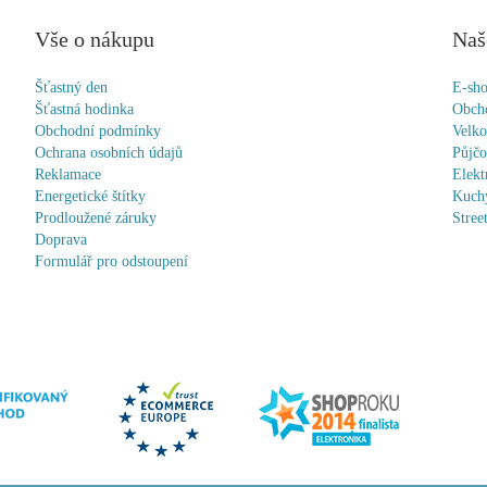
Vše o nákupu
Naš
Šťastný den
E-sh
Šťastná hodinka
Obch
Obchodní podmínky
Velk
Ochrana osobních údajů
Půjč
Reklamace
Elekt
Energetické štítky
Kuchy
Prodloužené záruky
Stree
Doprava
Formulář pro odstoupení