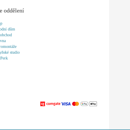
e oddělení
op
odní dům
oobchod
ovna
romontáže
ňské studio
tPerk