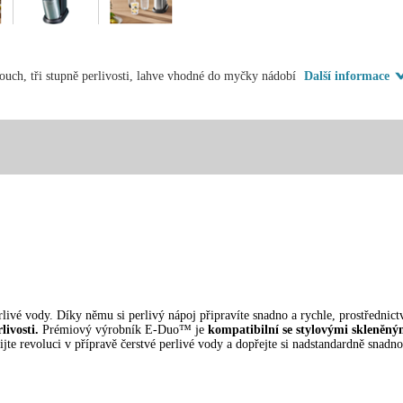
uch, tři stupně perlivosti, lahve vhodné do myčky nádobí
Další informace
erlivé vody. Díky němu si perlivý nápoj připravíte snadno a rychle, prostřednic
livosti.
Prémiový výrobník E-Duo™ je
kompatibilní se stylovými skleněn
te revoluci v přípravě čerstvé perlivé vody a dopřejte si nadstandardně snadn