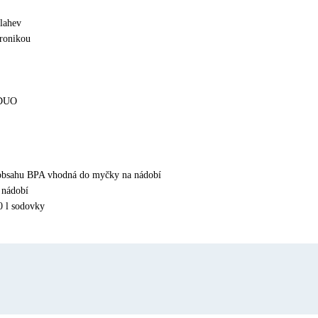
 lahev
tronikou
 DUO
 obsahu BPA vhodná do myčky na nádobí
 nádobí
0 l sodovky