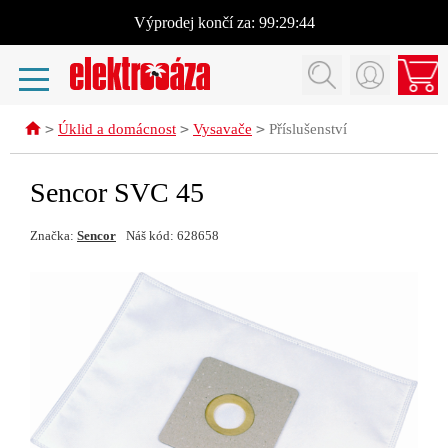
Výprodej
končí za:
99:29:44
>
>
>
Úklid a domácnost
Vysavače
Příslušenství
Sencor SVC 45
Značka:
Sencor
Náš kód: 628658