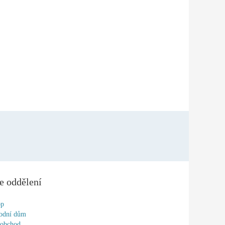
e oddělení
op
odní dům
oobchod