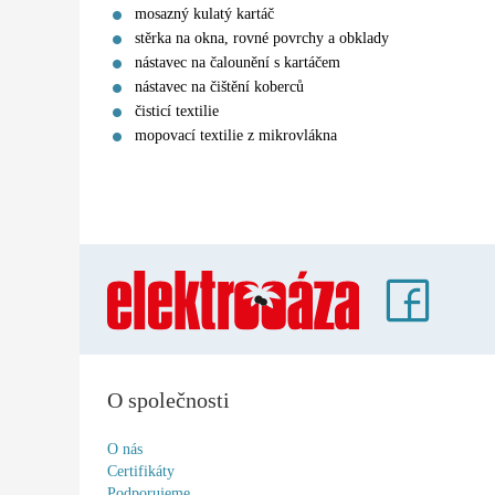
mosazný kulatý kartáč
stěrka na okna, rovné povrchy a obklady
nástavec na čalounění s kartáčem
nástavec na čištění koberců
čisticí textilie
mopovací textilie z mikrovlákna
O společnosti
O nás
Certifikáty
Podporujeme