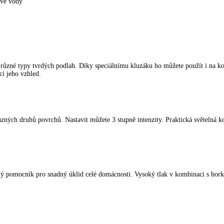
ové vody
 různé typy tvrdých podlah. Díky speciálnímu kluzáku ho můžete použít i na k
ci jeho vzhled.
různých druhů povrchů. Nastavit můžete 3 stupně intenzity. Praktická světelná 
vělý pomocník pro snadný úklid celé domácnosti. Vysoký tlak v kombinaci s hor