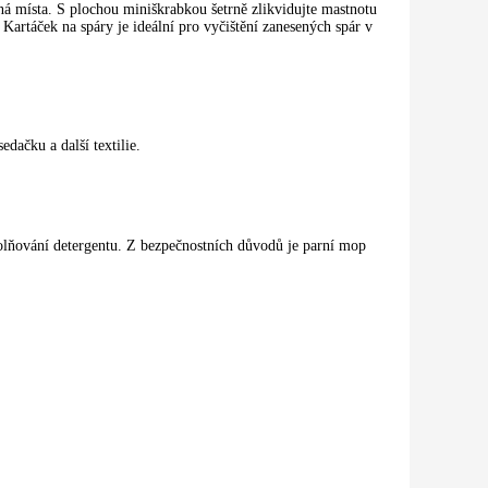
á místa. S plochou miniškrabkou šetrně zlikvidujte mastnotu
Kartáček na spáry je ideální pro vyčištění zanesených spár v
dačku a další textilie.
uvolňování detergentu. Z bezpečnostních důvodů je parní mop