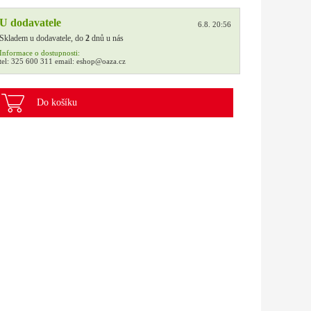
U dodavatele
6.8. 20:56
Skladem u dodavatele, do
2
dnů u nás
Informace o dostupnosti:
tel:
325 600 311
email:
eshop@oaza.cz
Do košíku