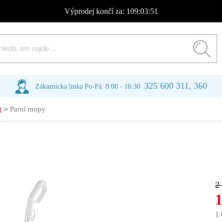
Výprodej
končí za:
109:03:51
325 600 311, 360
Zákaznická linka Po-Pá: 8:00 - 16:30
>
t
Parní mopy
2
1
1