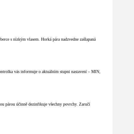
oberce s nízkým vlasem. Horká pára nadzvedne zašlapaná
kontrolka vás informuje o aktuálním stupni nastavení – MIN,
kou párou účinně dezinfikuje všechny povrchy. Zaručí