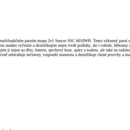
o multifunkčním parním mopu 2v1 Sencor SSC 6010WH. Tento výkonný parní mo
snadno vyčistíte a dezinfikujete nejen tvrdé podlahy, ale i rohože, běhouny 
ete ji nejen na dřez, baterie, sprchový kout, spáry a toaletu, ale také na radiát
ktivně odstraňuje nečistoty, rozpouští mastnotu a dezinfikuje různé povrchy a m