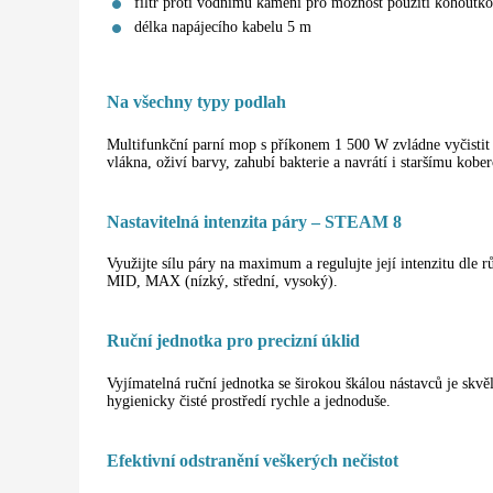
filtr proti vodnímu kameni pro možnost použití kohoutk
délka napájecího kabelu 5 m
Na všechny typy podlah
Multifunkční parní mop s příkonem 1 500 W zvládne vyčistit
vlákna, oživí barvy, zahubí bakterie a navrátí i staršímu kober
Nastavitelná intenzita páry – STEAM 8
Využijte sílu páry na maximum a regulujte její intenzitu dle 
MID, MAX (nízký, střední, vysoký).
Ruční jednotka pro precizní úklid
Vyjímatelná ruční jednotka se širokou škálou nástavců je sk
hygienicky čisté prostředí rychle a jednoduše.
Efektivní odstranění veškerých nečistot