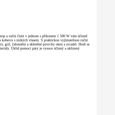
p a ruční čistit v jednom s příkonem 1 500 W vám účinně
a koberce s nízkých vlasem. S praktickou vyjímatelnou ruční
ory, gril, čalounění a skleněné povrchy oken a zrcadel. Hodí se
ateriály. Úklid pomocí páry je vysoce účinný a uklizený