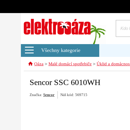
Všechny kategorie
>
>
Oáza
Malé domácí spotřebiče
Úklid a domácnos
Sencor SSC 6010WH
Značka:
Sencor
Náš kód: 569715