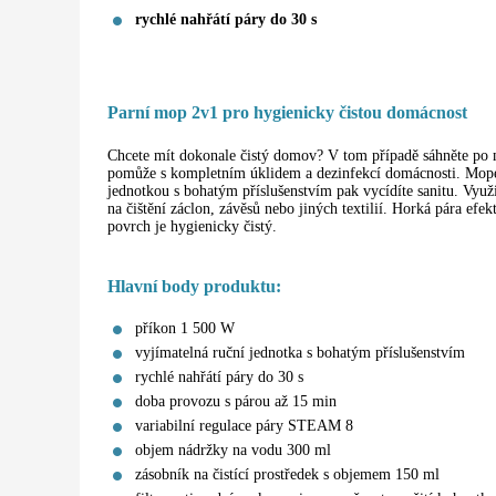
rychlé nahřátí páry do 30 s
Parní mop 2v1 pro hygienicky čistou domácnost
Chcete mít dokonale čistý domov? V tom případě sáhněte p
pomůže s kompletním úklidem a dezinfekcí domácnosti. Mopem 
jednotkou s bohatým příslušenstvím pak vycídíte sanitu. Využij
na čištění záclon, závěsů nebo jiných textilií. Horká pára efe
povrch je hygienicky čistý.
Hlavní body produktu:
příkon 1 500 W
vyjímatelná ruční jednotka s bohatým příslušenstvím
rychlé nahřátí páry do 30 s
doba provozu s párou až 15 min
variabilní regulace páry STEAM 8
objem nádržky na vodu 300 ml
zásobník na čistící prostředek s objemem 150 ml