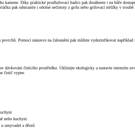
 kamene. Díky praktické prodlužovací hadici pak dosáhnete i na hůře dostupn
áčku pak odstraníte i odolné nečistoty z grilu nebo grilovací mřížky v troubě. 
h povrchů. Pomocí nástavce na čalounění pak můžete vydezinfikovat například se
tor dávkování čistícího prostředku. Uklízejte ekologicky a nastavte intenzitu 
e čistič vypne.
kuchyni
lně nebo kuchyni
in u umyvadel a dřezů