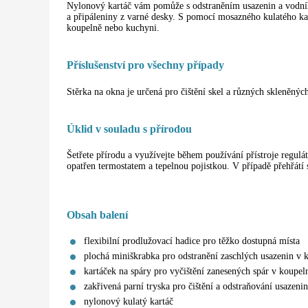
Nylonový kartáč vám pomůže s odstraněním usazenin a vodního
a připáleniny z varné desky. S pomocí mosazného kulatého kart
koupelně nebo kuchyni.
Příslušenství pro všechny případy
Stěrka na okna je určená pro čištění skel a různých skleněnýc
Úklid v souladu s přírodou
Šetřete přírodu a využívejte během používání přístroje regulá
opatřen termostatem a tepelnou pojistkou. V případě přehřátí s
Obsah balení
flexibilní prodlužovací hadice pro těžko dostupná místa
plochá miniškrabka pro odstranění zaschlých usazenin v 
kartáček na spáry pro vyčištění zanesených spár v koupe
zakřivená parní tryska pro čištění a odstraňování usazen
nylonový kulatý kartáč