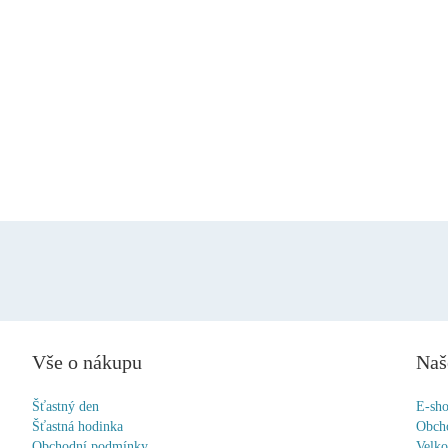
Vše o nákupu
Naš
Šťastný den
E-sh
Šťastná hodinka
Obch
Obchodní podmínky
Velk