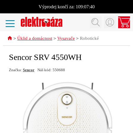
Výprodej
končí za:
109:07:40
>
>
>
Úklid a domácnost
Vysavače
Robotické
Sencor SRV 4550WH
Značka:
Sencor
Náš kód: 550688