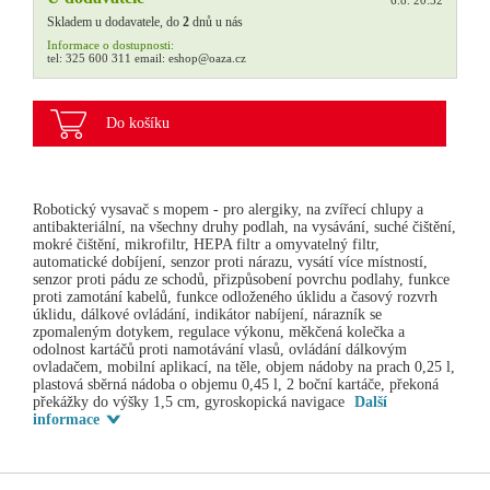
Skladem u dodavatele, do
2
dnů u nás
Informace o dostupnosti:
tel:
325 600 311
email:
eshop@oaza.cz
Do košíku
Robotický vysavač s mopem - pro alergiky, na zvířecí chlupy a
antibakteriální, na všechny druhy podlah, na vysávání, suché čištění,
mokré čištění, mikrofiltr, HEPA filtr a omyvatelný filtr,
automatické dobíjení, senzor proti nárazu, vysátí více místností,
senzor proti pádu ze schodů, přizpůsobení povrchu podlahy, funkce
proti zamotání kabelů, funkce odloženého úklidu a časový rozvrh
úklidu, dálkové ovládání, indikátor nabíjení, nárazník se
zpomaleným dotykem, regulace výkonu, měkčená kolečka a
odolnost kartáčů proti namotávání vlasů, ovládání dálkovým
ovladačem, mobilní aplikací, na těle, objem nádoby na prach 0,25 l,
plastová sběrná nádoba o objemu 0,45 l, 2 boční kartáče, překoná
překážky do výšky 1,5 cm, gyroskopická navigace
Další
informace