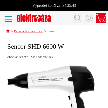
Výprodej
končí za:
84:25:43
>
>
Péče o tělo a zdraví
Fény
Sencor SHD 6600 W
Značka:
Sencor
Náš kód: 662293