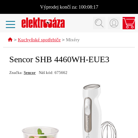
Výprodej
končí za:
100:08:17
>
>
Kuchyňské spotřebiče
Mixéry
Sencor SHB 4460WH-EUE3
Značka:
Sencor
Náš kód: 675662