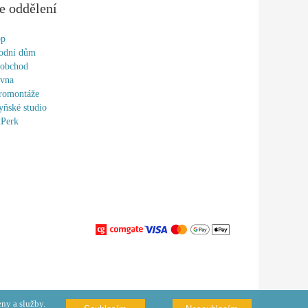
e oddělení
op
odní dům
oobchod
ovna
romontáže
ňské studio
tPerk
ny a služby.