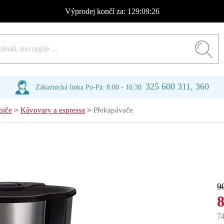
Výprodej
končí za:
129:09:25
325 600 311, 360
Zákaznická linka Po-Pá: 8:00 - 16:30
>
>
biče
Kávovary a espressa
Překapávače
9
7