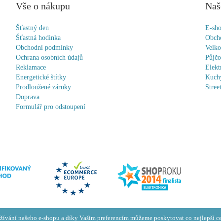
Vše o nákupu
Naš
Šťastný den
E-sh
Šťastná hodinka
Obch
Obchodní podmínky
Velk
Ochrana osobních údajů
Půjč
Reklamace
Elekt
Energetické štítky
Kuchy
Prodloužené záruky
Stree
Doprava
Formulář pro odstoupení
žívání našeho e-shopu a díky Vašim preferencím můžeme poskytovat co nejlepší ce