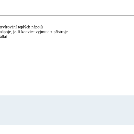
ervírování teplých nápojů
ápoje, je-li konvice vyjmuta z přístroje
šálků