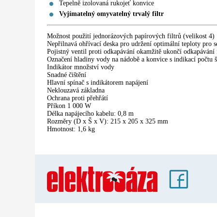
Tepelně izolovaná rukojeť konvice
Vyjímatelný omyvatelný trvalý filtr
Možnost použití jednorázových papírových filtrů (velikost 4)
Nepřilnavá ohřívací deska pro udržení optimální teploty pro s
Pojistný ventil proti odkapávání okamžitě ukončí odkapávání n
Označení hladiny vody na nádobě a konvice s indikací počtu 
Indikátor množství vody
Snadné čištění
Hlavní spínač s indikátorem napájení
Neklouzavá základna
Ochrana proti přehřátí
Příkon 1 000 W
Délka napájecího kabelu: 0,8 m
Rozměry (D x Š x V): 215 x 205 x 325 mm
Hmotnost: 1,6 kg