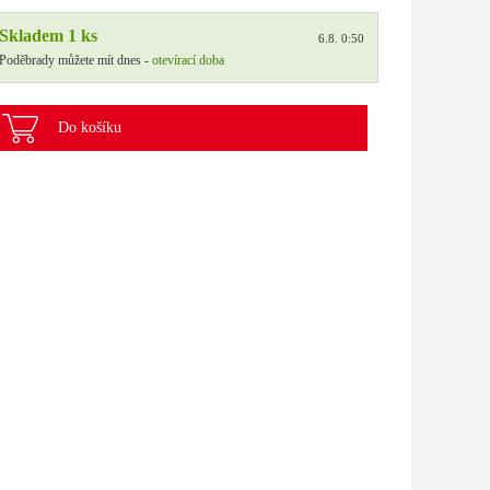
Skladem 1 ks
6.8. 0:50
Poděbrady můžete mít dnes -
otevírací doba
Do košíku