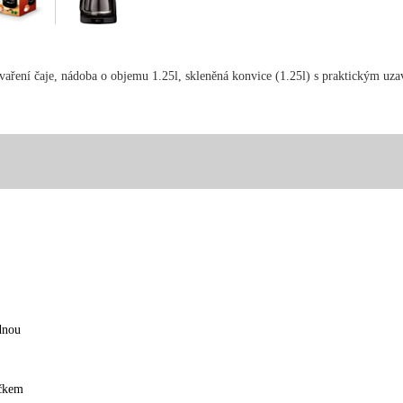
ření čaje, nádoba o objemu 1.25l, skleněná konvice (1.25l) s praktickým uzav
dnou
íčkem