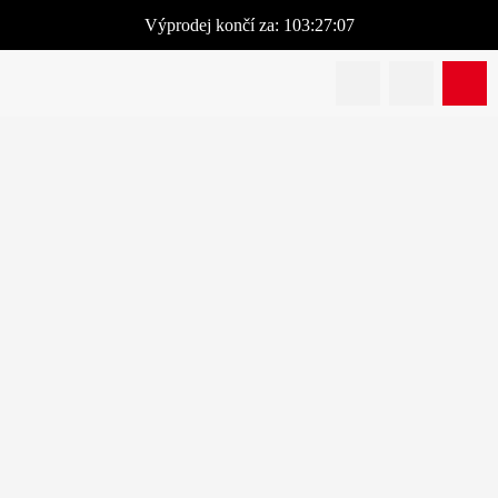
Výprodej
končí za:
103:27:07