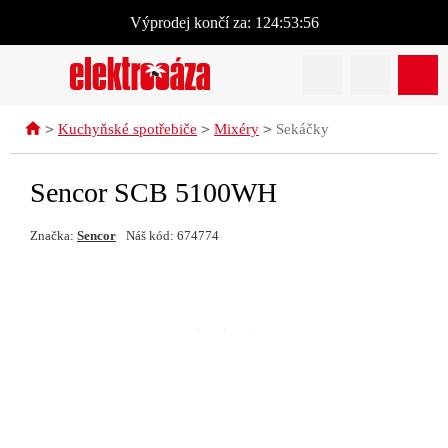
Výprodej
končí za:
124:53:56
>
>
>
Kuchyňské spotřebiče
Mixéry
Sekáčky
Sencor SCB 5100WH
Značka:
Sencor
Náš kód: 674774