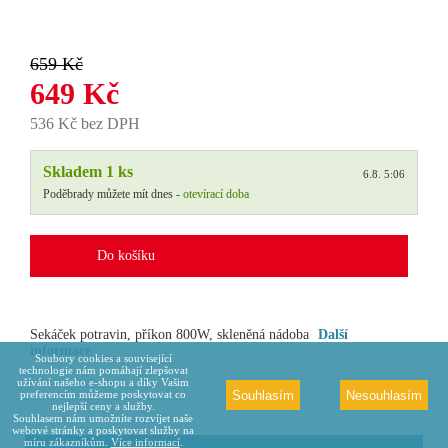
659 Kč
649 Kč
536 Kč bez DPH
Skladem 1 ks
6.8. 5:06
Poděbrady můžete mít dnes -
otevírací doba
Do košíku
Sekáček potravin, příkon 800W, skleněná nádoba
Další
informace
Soubory cookies a související
technologie nám pomáhají zlepšovat
užívání našeho e-shopu a díky Vašim
Souhlasím
Nesouhlasím
preferencím můžeme poskytovat co
nejlepší ceny a služby.
Souhlasem nám umožníte rozvíjet naše
webové stránky a poskytovat služby na
míru zákazníkům.
Více informací
.