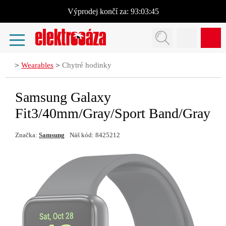
Výprodej
končí za:
93:03:45
>
>
Wearables
Chytré hodinky
Samsung Galaxy
Fit3/40mm/Gray/Sport Band/Gray
Značka:
Samsung
Náš kód: 8425212