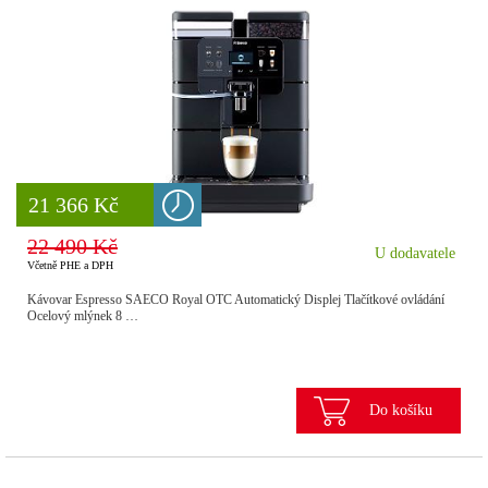
8 777 Kč
21 366 Kč
22 490 Kč
U dodavatele
Včetně PHE a DPH
Kávovar Espresso SAECO Royal OTC Automatický Displej Tlačítkové ovládání
Ocelový mlýnek 8 …
Do košíku