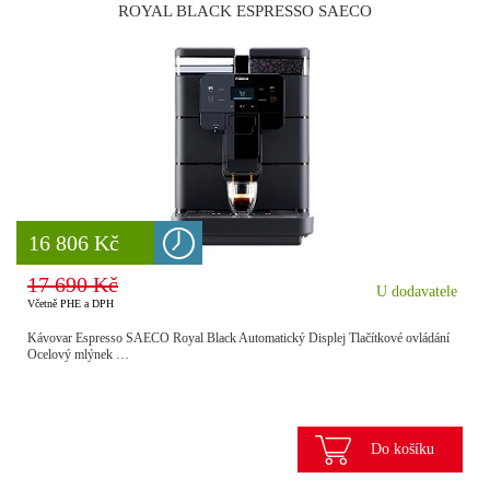
ROYAL BLACK ESPRESSO SAECO
8 777 Kč
16 806 Kč
17 690 Kč
U dodavatele
Včetně PHE a DPH
Kávovar Espresso SAECO Royal Black Automatický Displej Tlačítkové ovládání
Ocelový mlýnek …
Do košíku