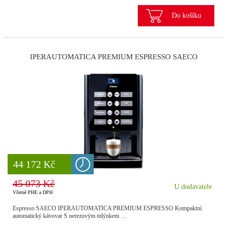
Do košíku
IPERAUTOMATICA PREMIUM ESPRESSO SAECO
8 777 Kč
44 172 Kč
45 073 Kč
U dodavatele
Včetně PHE a DPH
Espresso SAECO IPERAUTOMATICA PREMIUM ESPRESSO Kompaktní
automatický kávovar S nerezovým mlýnkem …