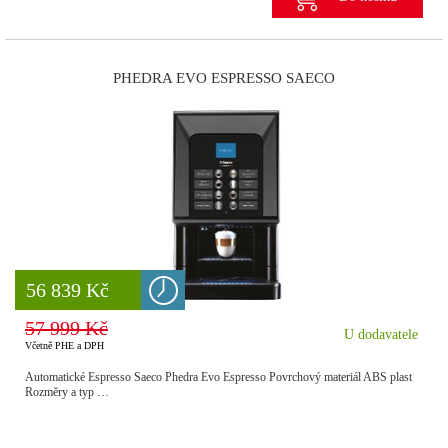
PHEDRA EVO ESPRESSO SAECO
8 777 Kč
56 839 Kč
57 999 Kč
U dodavatele
Včetně PHE a DPH
Automatické Espresso Saeco Phedra Evo Espresso Povrchový materiál ABS plast
Rozměry a typ …