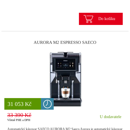
Do košíku
AURORA M2 ESPRESSO SAECO
8 777 Kč
31 053 Kč
33 390 Kč
U dodavatele
Včetně PHE a DPH
Automatický kávovar SAECO AURORA M2 Saeco Aurora je automatický kávovar