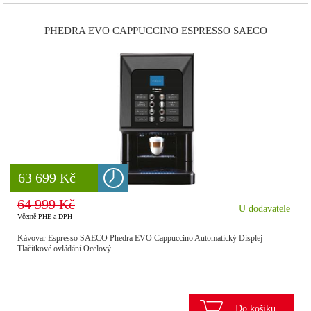
PHEDRA EVO CAPPUCCINO ESPRESSO SAECO
8 777 Kč
63 699 Kč
64 999 Kč
U dodavatele
Včetně PHE a DPH
Kávovar Espresso SAECO Phedra EVO Cappuccino Automatický Displej
Tlačítkové ovládání Ocelový …
Do košíku