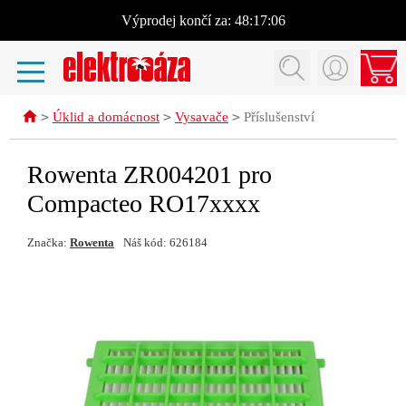
Výprodej
končí za:
48:17:06
>
>
>
Úklid a domácnost
Vysavače
Příslušenství
Rowenta ZR004201 pro
Compacteo RO17xxxx
Značka:
Rowenta
Náš kód: 626184