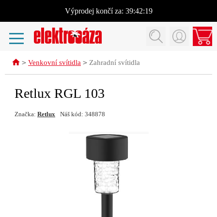
Výprodej
končí za:
39:42:18
>
>
Venkovní svítidla
Zahradní svítidla
Retlux RGL 103
Značka:
Retlux
Náš kód: 348878