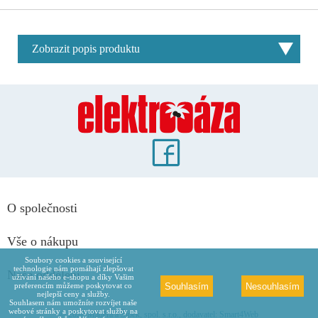
Zobrazit popis produktu
O společnosti
Vše o nákupu
Soubory cookies a související
technologie nám pomáhají zlepšovat
Naše oddělení
užívání našeho e-shopu a díky Vašim
Souhlasím
Nesouhlasím
preferencím můžeme poskytovat co
nejlepší ceny a služby.
Souhlasem nám umožníte rozvíjet naše
webové stránky a poskytovat služby na
© 2026 Maděra a Šípek, spol. s.r.o., dodavatel: Smart4Web