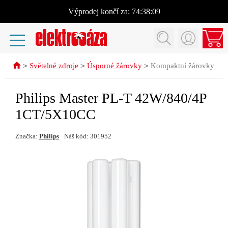
Výprodej
končí za:
74:38:09
>
>
>
Světelné zdroje
Úsporné žárovky
Kompaktní žárovky
Philips Master PL-T 42W/840/4P
1CT/5X10CC
Značka:
Philips
Náš kód: 301952