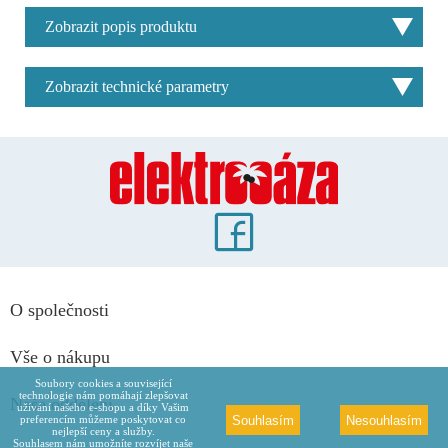
Zobrazit popis produktu
Zobrazit technické parametry
O společnosti
Vše o nákupu
Soubory cookies a související
technologie nám pomáhají zlepšovat
Naše oddělení
užívání našeho e-shopu a díky Vašim
Souhlasím
Nesouhlasím
preferencím můžeme poskytovat co
nejlepší ceny a služby.
Souhlasem nám umožníte rozvíjet naše