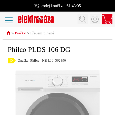
Výprodej
končí za:
61:43:05
>
>
Pračky
Předem plněné
Philco PLDS 106 DG
D
Značka:
Philco
Náš kód: 562390