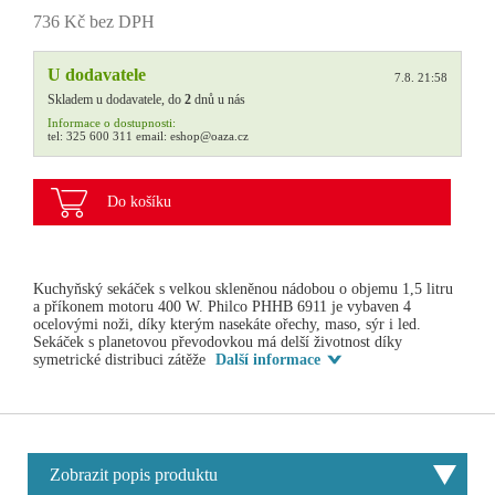
736 Kč bez DPH
U dodavatele
7.8. 21:58
Skladem u dodavatele, do
2
dnů u nás
Informace o dostupnosti:
tel:
325 600 311
email:
eshop@oaza.cz
Do košíku
Kuchyňský sekáček s velkou skleněnou nádobou o objemu 1,5 litru
a příkonem motoru 400 W. Philco PHHB 6911 je vybaven 4
ocelovými noži, díky kterým nasekáte ořechy, maso, sýr i led.
Sekáček s planetovou převodovkou má delší životnost díky
symetrické distribuci zátěže
Další informace
Zobrazit popis produktu