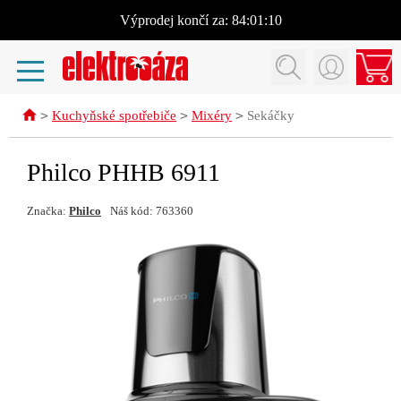
Výprodej
končí za:
84:01:10
>
>
>
Kuchyňské spotřebiče
Mixéry
Sekáčky
Philco PHHB 6911
Značka:
Philco
Náš kód: 763360