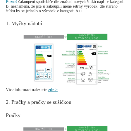
Pozor!
Zakoupení spotřebiče dle značení nových štítků např. v kategorii
B, neznamená, že jste si zakoupili méně šetrný výrobek, dle starého
štítku by se jednalo o výrobek v kategorii A++.
1. Myčky nádobí
Více informací naleznete
zde >
2. Pračky a pračky se sušičkou
Pračky