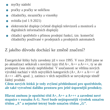
myčky nádobí
pračky a pračky se sušičkou
chladničky, mrazničky a vinotéky
svítidla (od 1.9.2021)
elektronické displeje (včetně displejů televizorů a monitorů a
digitálních informačních displejů)
chladicí spotřebiče s přímou prodejní funkcí, tzn. komerční
chladničky používané v prodejnách a prodejních automatech
Z jakého důvodu dochází ke změně značení?
Energetické štítky byly zavedeny již v roce 1995. V roce 2010 jsme se
po aktualizaci setkávali s novými typy tříd A+, A++ a A+++, ty se ale
postupem času stávaly nepřehledné. V současnosti se většina nových
výrobků nachází v těch nejvyšších kategoriích (A+, A++ a A+++ až
A+++ -40% apod..), zatímco v těch nejnižších se nevyskytuje téměř
žádný produkt.
Cílem nových štítků je tedy zvýšení přehlednosti pro spotřebitele,
ale také vytvoření dalšího prostoru pro ještě úspornější produkty.
Hlavní změnou je opuštění tříd A+, A++ a A+++ a zavedení nové
stupnice v rozsahu A-G. Nově bude nejúspornější výrobek označen
třídou „A” a nejméně šetrný bude označen třídou „G”.