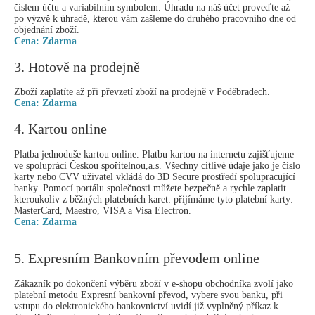
číslem účtu a variabilním symbolem. Úhradu na náš účet proveďte až
po výzvě k úhradě, kterou vám zašleme do druhého pracovního dne od
objednání zboží.
Cena: Zdarma
3. Hotově na prodejně
Zboží zaplatíte až při převzetí zboží na prodejně v Poděbradech.
Cena: Zdarma
4. Kartou online
Platba jednoduše kartou online. Platbu kartou na internetu zajišťujeme
ve spolupráci Českou spořitelnou,a.s. Všechny citlivé údaje jako je číslo
karty nebo CVV uživatel vkládá do 3D Secure prostředí spolupracující
banky. Pomocí portálu společnosti můžete bezpečně a rychle zaplatit
kteroukoliv z běžných platebních karet: přijímáme tyto platební karty:
MasterCard, Maestro, VISA a Visa Electron.
Cena: Zdarma
5. Expresním Bankovním převodem online
Zákazník po dokončení výběru zboží v e-shopu obchodníka zvolí jako
platební metodu Expresní bankovní převod, vybere svou banku, při
vstupu do elektronického bankovnictví uvidí již vyplněný příkaz k