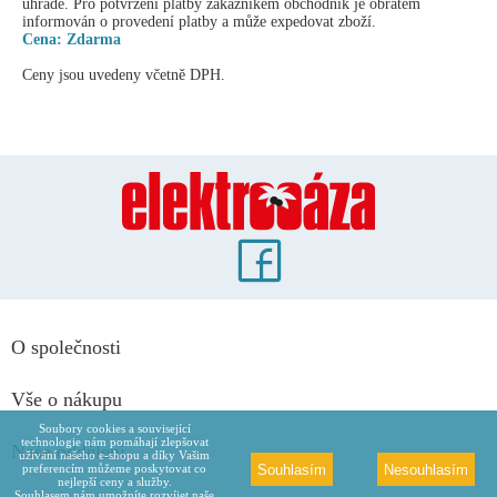
úhradě. Pro potvrzení platby zákazníkem obchodník je obratem
informován o provedení platby a může expedovat zboží.
Cena: Zdarma
Ceny jsou uvedeny včetně DPH.
O společnosti
Vše o nákupu
Soubory cookies a související
technologie nám pomáhají zlepšovat
Naše oddělení
užívání našeho e-shopu a díky Vašim
Souhlasím
Nesouhlasím
preferencím můžeme poskytovat co
nejlepší ceny a služby.
Souhlasem nám umožníte rozvíjet naše