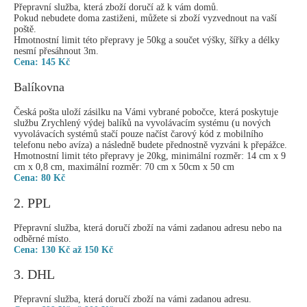
Přepravní služba, která zboží doručí až k vám domů.
Pokud nebudete doma zastiženi, můžete si zboží vyzvednout na vaší
poště.
Hmotnostní limit této přepravy je 50kg a součet výšky, šířky a délky
nesmí přesáhnout 3m.
Cena: 145 Kč
Balíkovna
Česká pošta uloží zásilku na Vámi vybrané pobočce, která poskytuje
službu Zrychlený výdej balíků na vyvolávacím systému (u nových
vyvolávacích systémů stačí pouze načíst čarový kód z mobilního
telefonu nebo avíza) a následně budete přednostně vyzváni k přepážce.
Hmotnostní limit této přepravy je 20kg, minimální rozměr: 14 cm x 9
cm x 0,8 cm, maximální rozměr: 70 cm x 50cm x 50 cm
Cena: 80 Kč
2. PPL
Přepravní služba, která doručí zboží na vámi zadanou adresu nebo na
odběrné místo.
Cena: 130 Kč až 150 Kč
3. DHL
Přepravní služba, která doručí zboží na vámi zadanou adresu.