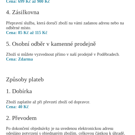
Cena: 699 Kč až 900 Kč
4. Zásilkovna
Přepravní služba, která doručí zboží na vámi zadanou adresu nebo na
odběrné místo.
Cena: 85 Kč až 115 Kč
5. Osobní odběr v kamenné prodejně
Zboží si můžete vyzvednout přímo v naší prodejně v Poděbradech.
Cena: Zdarma
Způsoby plateb
1. Dobírka
Zboží zaplatíte až při převzetí zboží od dopravce.
Cena: 40 Kč
2. Převodem
Po dokončení objednávky je na uvedenou elektronickou adresu
odesláno potvrzení s objednaným zbožím, celkovou částkou k úhradě,