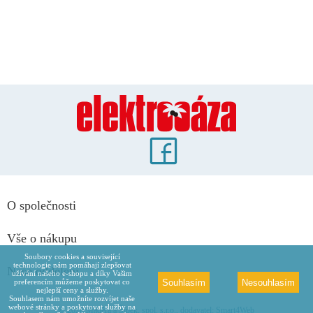
O společnosti
Vše o nákupu
Soubory cookies a související
technologie nám pomáhají zlepšovat
Naše oddělení
užívání našeho e-shopu a díky Vašim
Souhlasím
Nesouhlasím
preferencím můžeme poskytovat co
nejlepší ceny a služby.
Souhlasem nám umožníte rozvíjet naše
webové stránky a poskytovat služby na
© 2026 Maděra a Šípek, spol. s.r.o., dodavatel: Smart4Web