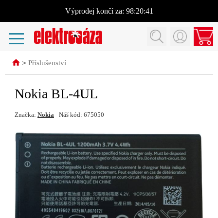
Výprodej
končí za:
98:20:41
>
Příslušenství
Nokia BL-4UL
Značka:
Nokia
Náš kód: 675050