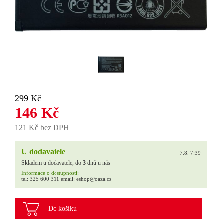
299 Kč
146 Kč
121 Kč bez DPH
U dodavatele
7.8. 7:39
Skladem u dodavatele, do
3
dnů u nás
Informace o dostupnosti:
tel:
325 600 311
email:
eshop@oaza.cz
Do košíku