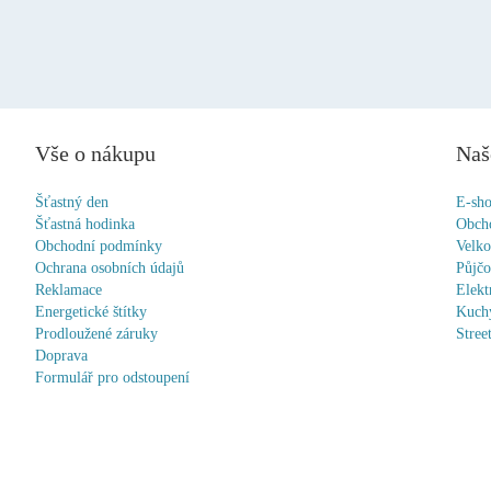
Vše o nákupu
Naš
Šťastný den
E-sh
Šťastná hodinka
Obch
Obchodní podmínky
Velk
Ochrana osobních údajů
Půjč
Reklamace
Elekt
Energetické štítky
Kuchy
Prodloužené záruky
Stree
Doprava
Formulář pro odstoupení