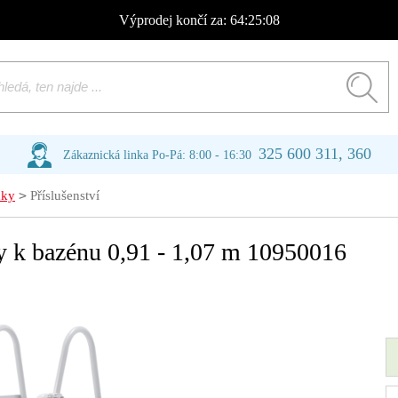
Výprodej
končí za:
64:25:07
325 600 311, 360
Zákaznická linka Po-Pá: 8:00 - 16:30
>
ňky
Příslušenství
 k bazénu 0,91 - 1,07 m 10950016