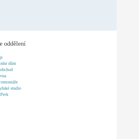
e oddělení
op
odní dům
oobchod
ovna
romontáže
ňské studio
tPerk