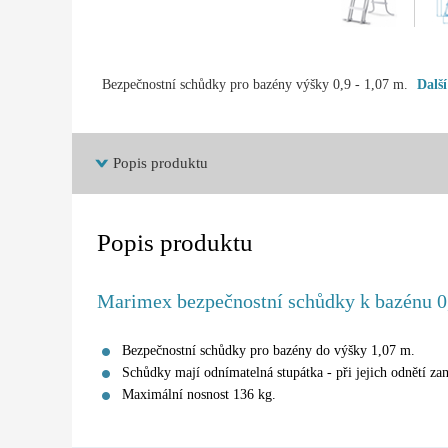
Bezpečnostní schůdky pro bazény výšky 0,9 - 1,07 m.
Dalš
Popis produktu
Popis produktu
Marimex bezpečnostní schůdky k bazénu 0
Bezpečnostní schůdky pro bazény do výšky 1,07 m.
Schůdky mají odnímatelná stupátka - při jejich odnětí za
Maximální nosnost 136 kg.