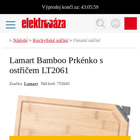
Výprodej
končí za:
43:05:59
>
>
>
Nádobí
Kuchyňské náčiní
Ostatní náčiní
Lamart Bamboo Prkénko s
ostřičem LT2061
Značka:
Lamart
Náš kód: 755641