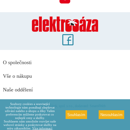
O společnosti
Vše o nákupu
Naše oddělení
Soubory cookies a související
© 2026 Maděra a Šípek, spol. s.r.o., dodavatel: Smart4Web
technologie nám pomáhají zlepšovat
užívání našeho e-shopu a díky Vašim
Souhlasím
Nesouhlasím
preferencím můžeme poskytovat co
nejlepší ceny a služby.
Souhlasem nám umožníte rozvíjet naše
webové stránky a poskytovat služby na
míru zákazníkům.
Více informací
.