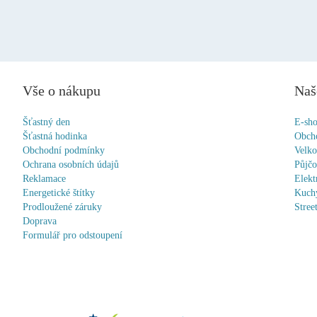
Vše o nákupu
Naš
Šťastný den
E-sh
Šťastná hodinka
Obch
Obchodní podmínky
Velk
Ochrana osobních údajů
Půjč
Reklamace
Elekt
Energetické štítky
Kuchy
Prodloužené záruky
Stree
Doprava
Formulář pro odstoupení