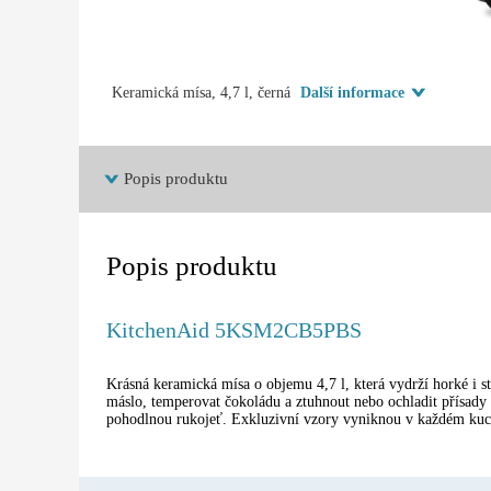
Keramická mísa, 4,7 l, černá
Další informace
Popis produktu
Popis produktu
KitchenAid 5KSM2CB5PBS
Krásná keramická mísa o objemu 4,7 l, která vydrží horké i s
máslo, temperovat čokoládu a ztuhnout nebo ochladit přísady 
pohodlnou rukojeť. Exkluzivní vzory vyniknou v každém ku