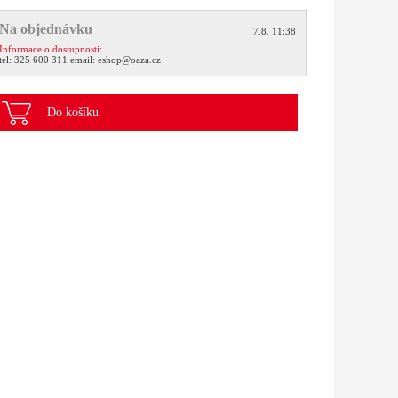
Na objednávku
7.8. 11:38
Informace o dostupnosti:
tel:
325 600 311
email:
eshop@oaza.cz
Do košíku