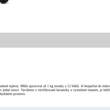
tudené teploty. Může zpracovat až 1 kg mouky a 12 bílků. Je bezpečná do mikr
v jedné misce. Vyrobeno z vitrifikované keramiky a vyztužené titanem, je lehčí
chyňském prostoru.