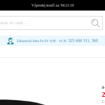
Výprodej
končí za:
94:21:09
325 600 311, 360
Zákaznická linka Po-Pá: 8:00 - 16:30
3
2
2