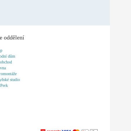
e oddělení
op
odní dům
oobchod
ovna
romontáže
ňské studio
tPerk