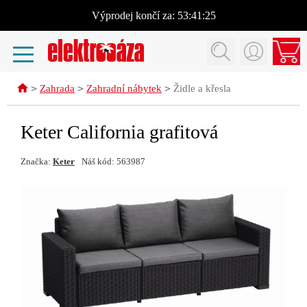
Výprodej
končí za:
53:41:24
>
>
>
Zahrada
Zahradní nábytek
Židle a křesla
Keter California grafitová
Značka:
Keter
Náš kód: 563987