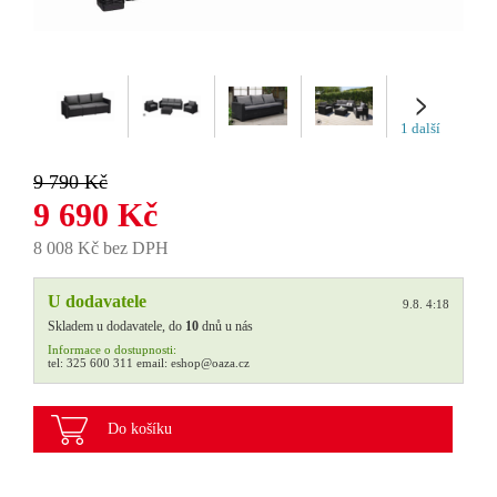
1 další
9 790 Kč
9 690 Kč
8 008 Kč bez DPH
U dodavatele
9.8. 4:18
Skladem u dodavatele, do
10
dnů u nás
Informace o dostupnosti:
tel:
325 600 311
email:
eshop@oaza.cz
Do košíku